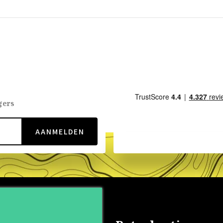
gers
AANMELDEN