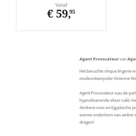
Vanaf
€ 59
,
95
Agent Provocateur
van
Age
Het beruchte chique lingerie m
modeontwerpster Vivienne Wes
Agent Provocateur eau de parf
hypnotiserende elixer ruikt. H
donkere roos en Egyptische ja
warme ondertoon van amber en
dragen!