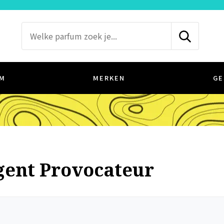
M
MERKEN
GE
gent Provocateur