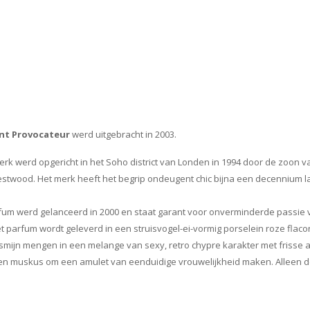
nt Provocateur
werd uitgebracht in 2003.
erk werd opgericht in het Soho district van Londen in 1994 door de zoon 
twood. Het merk heeft het begrip ondeugent chic bijna een decennium 
um werd gelanceerd in 2000 en staat garant voor onverminderde passie v
et parfum wordt geleverd in een struisvogel-ei-vormig porselein roze flaco
smijn mengen in een melange van sexy, retro chypre karakter met frisse
 muskus om een amulet van eenduidige vrouwelijkheid maken. Alleen d