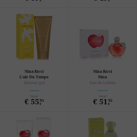
Nina Ricci
Nina Ricci
L'air Du Temps
Nina
Shower gel
Eau de toilette
Vanaf
Vanaf
€ 55
,
€ 51
,
95
95