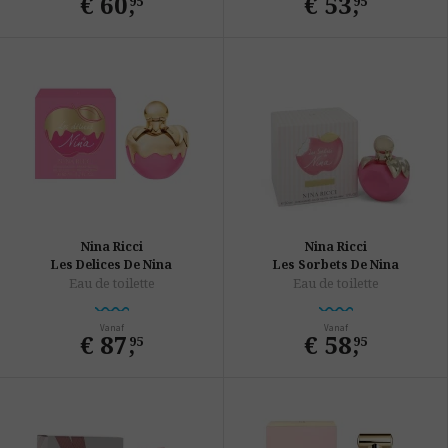
€ 60
,
€ 53
,
95
95
Nina Ricci
Nina Ricci
Les Delices De Nina
Les Sorbets De Nina
Eau de toilette
Eau de toilette
Vanaf
Vanaf
€ 87
,
€ 58
,
95
95