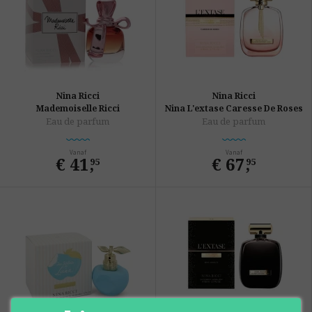
Nina Ricci
Nina Ricci
Mademoiselle Ricci
Nina L'extase Caresse De Roses
Eau de parfum
Eau de parfum
Vanaf
Vanaf
€ 41
,
€ 67
,
95
95