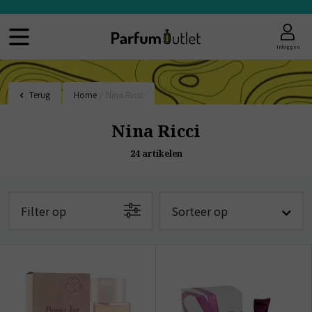
Inloggen
Terug
Home
/
Nina Ricci
Nina Ricci
24
artikelen
Filter op
Sorteer op