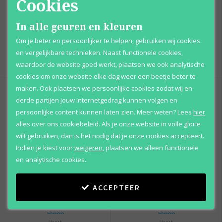
Cookies
Nina Ricci
Nina Ricci
Les Sorbets De Luna
Nina L'extase Rose Absolue
In alle geuren en kleuren
Eau de toilette
Eau de parfum
Om je beter en persoonlijker te helpen, gebruiken wij cookies
en vergelijkbare technieken. Naast functionele cookies,
Vanaf
Vanaf
€ 78
,
€ 121
,
95
95
waardoor de website goed werkt, plaatsen we ook analytische
cookies om onze website elke dag weer een beetje beter te
maken. Ook plaatsen we persoonlijke cookies zodat wij en
derde partijen jouw internetgedrag kunnen volgen en
persoonlijke content kunnen laten zien.
Meer weten?
Lees
hier
alles over ons cookiebeleid. Als je onze website in volle glorie
wilt gebruiken, dan is het nodig dat je onze cookies accepteert.
Indien je kiest voor
weigeren
,
plaatsen we alleen functionele
en analytische cookies.
Nina Ricci
Nina Ricci
ACCEPTEER
Nina Luna Blossom
Rose Extase
Eau de toilette
Eau de toilette