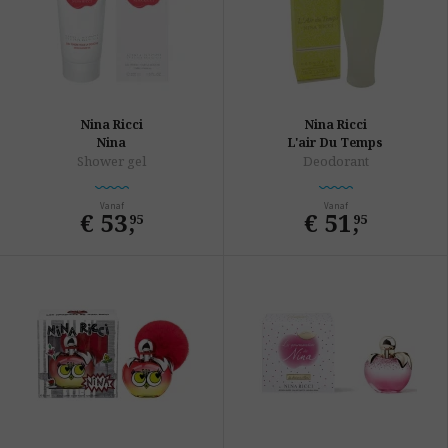
Nina Ricci
Nina Ricci
Nina
L'air Du Temps
Shower gel
Deodorant
Vanaf
Vanaf
€ 53
,
€ 51
,
95
95