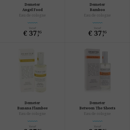
Demeter
Demeter
Angel Food
Bamboo
Eau de cologne
Eau de cologne
Vanaf
Vanaf
€ 37
,
€ 37
,
95
95
Demeter
Demeter
Banana Flambee
Between The Sheets
Eau de cologne
Eau de cologne
Vanaf
Vanaf