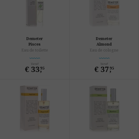
Demeter
Demeter
Pisces
Almond
Eau de toilette
Eau de cologne
Vanaf
Vanaf
€ 33
,
€ 37
,
95
95