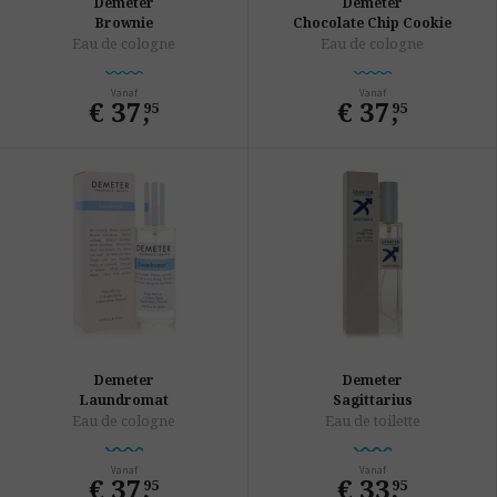
Demeter
Demeter
Brownie
Chocolate Chip Cookie
Eau de cologne
Eau de cologne
Vanaf
Vanaf
€ 37
,
€ 37
,
95
95
Demeter
Demeter
Laundromat
Sagittarius
Eau de cologne
Eau de toilette
Vanaf
Vanaf
€ 37
,
€ 33
,
95
95