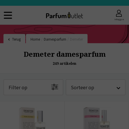
Inloggen
Terug
Home
/
Damesparfum
/
Demeter
Demeter damesparfum
249
artikelen
Filter op
Sorteer op