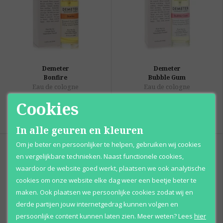
Demeter
Demeter
Bonfire
Bubble Gum
Eau de cologne
Eau de cologne
Cookies
Vanaf
Vanaf
€ 37
,
€ 37
,
95
95
In alle geuren en kleuren
Om je beter en persoonlijker te helpen, gebruiken wij cookies
en vergelijkbare technieken. Naast functionele cookies,
waardoor de website goed werkt, plaatsen we ook analytische
cookies om onze website elke dag weer een beetje beter te
maken. Ook plaatsen we persoonlijke cookies zodat wij en
derde partijen jouw internetgedrag kunnen volgen en
persoonlijke content kunnen laten zien.
Meer weten?
Lees
hier