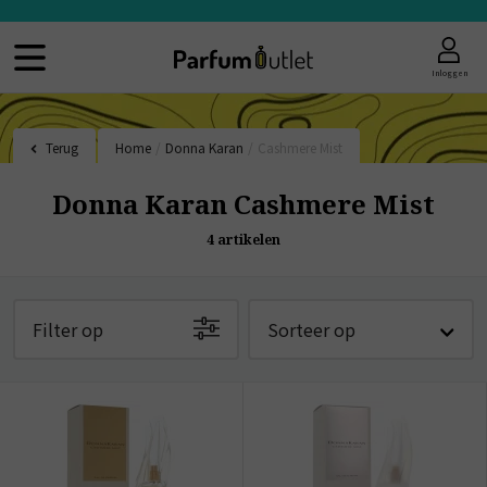
Inloggen
Terug
Home
/
Donna Karan
/
Cashmere Mist
Donna Karan Cashmere Mist
4
artikelen
Filter op
Sorteer op