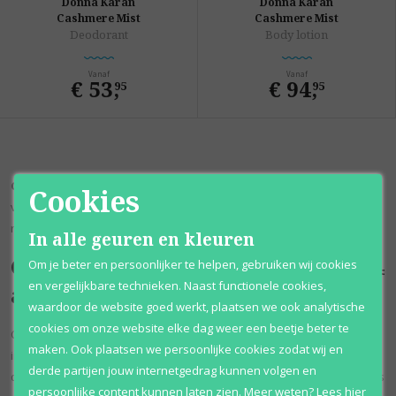
Donna Karan
Donna Karan
Cashmere Mist
Cashmere Mist
Deodorant
Body lotion
Vanaf
Vanaf
€ 53
,
€ 94
,
95
95
Cashmere Mist
van
Donna Karan
is een frisse, warme geur voor
Cookies
vrouwen. Heerlijke frisse bloemige jasmijn vermengt zich perfect met
rijk sandelhout en zoete vanille om een prachtige blend te creëren.
In alle geuren en kleuren
Cashmere Mist parfum; sinds 1994
Om je beter en persoonlijker te helpen, gebruiken wij cookies
en vergelijkbare technieken. Naast functionele cookies,
al populair
waardoor de website goed werkt, plaatsen we ook analytische
cookies om onze website elke dag weer een beetje beter te
Cashmere Mist werd geïntroduceerd in 1994. Het parfum voegt een
maken. Ook plaatsen we persoonlijke cookies zodat wij en
ingetogen vleugje elegantie toe aan je dagelijkse activiteiten, of je nu
derde partijen jouw internetgedrag kunnen volgen en
de stad in gaat of naar werk gaat. Spray het op voordat je 's ochtends
persoonlijke content kunnen laten zien.
Meer weten?
Lees
hier