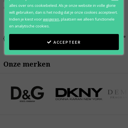
naar buiten gaat voor een onderscheidende maar subtiele geur die
alles over ons cookiebeleid. Als je onze website in volle glorie
de hele dag blijft ruiken.
wilt gebruiken, dan is het nodig dat je onze cookies accepteert.
Indien je kiest voor
weigeren
,
plaatsen we alleen functionele
en analytische cookies.
Kortingen
Al 12 jaar
100% originele
tot wel 70%
voordelig
parfums
ACCEPTEER
Onze merken