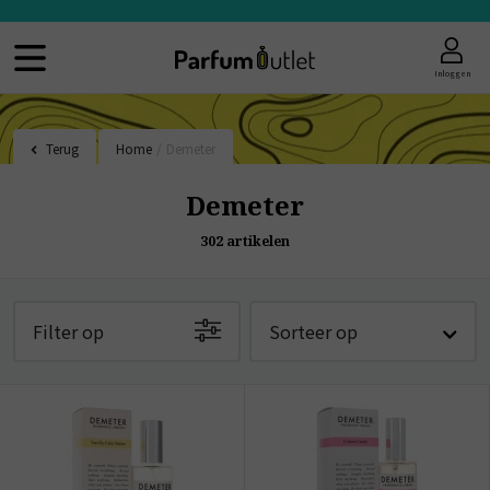
Inloggen
Terug
Home
/
Demeter
Demeter
302
artikelen
Filter op
Sorteer op