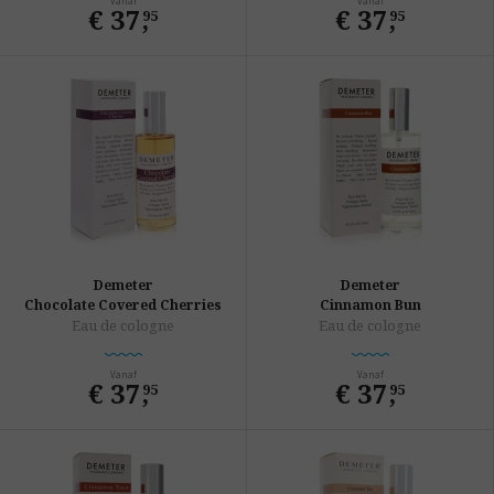
Vanaf
Vanaf
€ 37
,
€ 37
,
95
95
Demeter
Demeter
Chocolate Covered Cherries
Cinnamon Bun
Eau de cologne
Eau de cologne
Vanaf
Vanaf
€ 37
,
€ 37
,
95
95