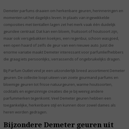
Demeter parfums draaien om herkenbare geuren, herinneringen en
momenten uit het dagelijks leven. In plaats van ingewikkelde
composities met tientallen lagen zet het merk vaak één duidelijk
geuridee centraal. Dat kan een bloem, fruitsoort of houtsoort zijn,
maar ook versgebakken koekjes, een regenbui, schoon wasgoed,
een open haard of zelfs de geur van een nieuwe auto. Juist die
enorme variatie maakt Demeter interessant voor parfumliefhebbers
die graag iets persoonlijks, verrassends of ongebruikelijks dragen.
Bij Parfum Outlet vind je een uitzonderlijk breed assortiment Demeter
geuren. De collectie loopt uiteen van zoete gourmand parfums en
bloemige geuren tot frisse natuurgeuren, warme houtsoorten,
cocktails en eigenzinnige creaties die je bij weinig andere
parfummerken tegenkomt. Veel Demeter geuren hebben een
toegankelijke, herkenbare stijl en kunnen door zowel dames als
heren worden gedragen.
Bijzondere Demeter geuren uit