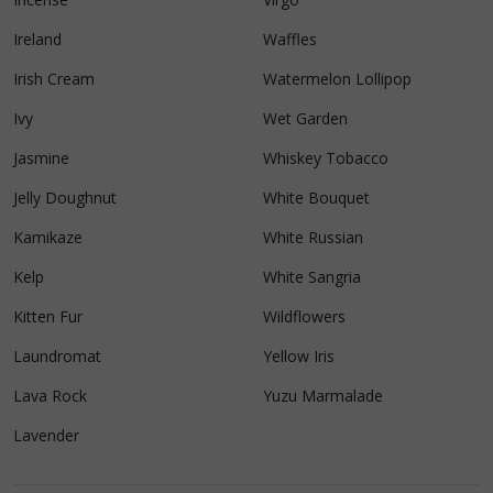
Ireland
Waffles
Irish Cream
Watermelon Lollipop
Ivy
Wet Garden
Jasmine
Whiskey Tobacco
Jelly Doughnut
White Bouquet
Kamikaze
White Russian
Kelp
White Sangria
Kitten Fur
Wildflowers
Laundromat
Yellow Iris
Lava Rock
Yuzu Marmalade
Lavender