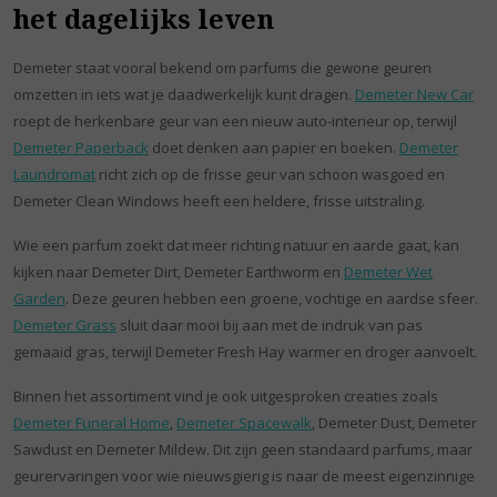
het dagelijks leven
Demeter staat vooral bekend om parfums die gewone geuren
omzetten in iets wat je daadwerkelijk kunt dragen.
Demeter New Car
roept de herkenbare geur van een nieuw auto-interieur op, terwijl
Demeter Paperback
doet denken aan papier en boeken.
Demeter
Laundromat
richt zich op de frisse geur van schoon wasgoed en
Demeter Clean Windows heeft een heldere, frisse uitstraling.
Wie een parfum zoekt dat meer richting natuur en aarde gaat, kan
kijken naar Demeter Dirt, Demeter Earthworm en
Demeter Wet
Garden
. Deze geuren hebben een groene, vochtige en aardse sfeer.
Demeter Grass
sluit daar mooi bij aan met de indruk van pas
gemaaid gras, terwijl Demeter Fresh Hay warmer en droger aanvoelt.
Binnen het assortiment vind je ook uitgesproken creaties zoals
Demeter Funeral Home
,
Demeter Spacewalk
, Demeter Dust, Demeter
Sawdust en Demeter Mildew. Dit zijn geen standaard parfums, maar
geurervaringen voor wie nieuwsgierig is naar de meest eigenzinnige