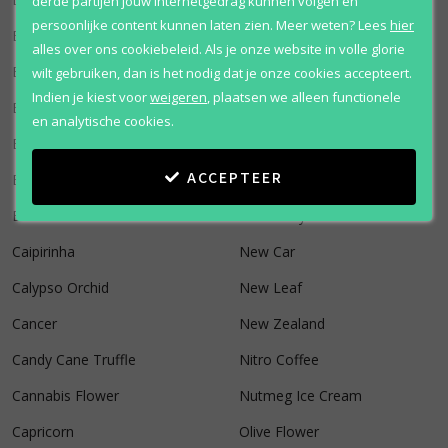
derde partijen jouw internetgedrag kunnen volgen en
persoonlijke content kunnen laten zien.
Meer weten?
Lees
hier
Blue Spruce
Musk #7
alles over ons cookiebeleid. Als je onze website in volle glorie
Bonfire
Musk #9
wilt gebruiken, dan is het nodig dat je onze cookies accepteert.
Indien je kiest voor
weigeren
,
plaatsen we alleen functionele
Brownie
Musk #15
en analytische cookies.
Bubble Gum
Myrhh
ACCEPTEER
Bulgarian Rose
Neroli
Butterscotch
New Baby
Caipirinha
New Car
Calypso Orchid
New Leaf
Cancer
New Zealand
Candy Cane Truffle
Nitro Coffee
Cannabis Flower
Nutmeg Ice Cream
Capricorn
Olive Flower