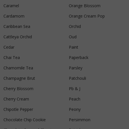
Caramel
Orange Blossom
Cardamom
Orange Cream Pop
Caribbean Sea
Orchid
Cattleya Orchid
Oud
Cedar
Paint
Chai Tea
Paperback
Chamomile Tea
Parsley
Champagne Brut
Patchouli
Cherry Blossom
Pb & J
Cherry Cream
Peach
Chipotle Pepper
Peony
Chocolate Chip Cookie
Persimmon