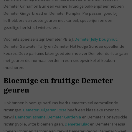
Demeter Cinnamon Bun een warme, kruidige bakkerijsfeer hebben.
Demeter Gingerbread en Demeter Pumpkin Pie passen goed bij
liefhebbers van zoete geuren met kaneel, specerijen en een
gezellige herfst- of wintersfeer.
Voor iets speelsers zijn Demeter PB & J,
Demeter Jelly Doughnut
,
Demeter Saltwater Taffy en Demeter Hot Fudge Sundae opvallende
keuzes. Deze parfums laten goed zien hoe ver Demeter durft te gaan
met geuren die normaal eerder in een snoepwinkel of keuken
thuishoren.
Bloemige en fruitige Demeter
geuren
Ook binnen bloemige parfums biedt Demeter veel verschillende
richtingen.
Demeter Bulgarian Rose
heeft een klassieke rozenstijl,
terwijl
Demeter Jasmine
,
Demeter Gardenia
en Demeter Honeysuckle
richting volle, witte bloemen gaan.
Demeter Lilac
en Demeter Freesia
voelen lichter en zachter aan, terwijl Demeter Peony, Demeter Sweet