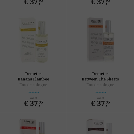
€ 37
,
€ 37
,
95
95
Demeter
Demeter
Banana Flambee
Between The Sheets
Eau de cologne
Eau de cologne
Vanaf
Vanaf
€ 37
,
€ 37
,
95
95