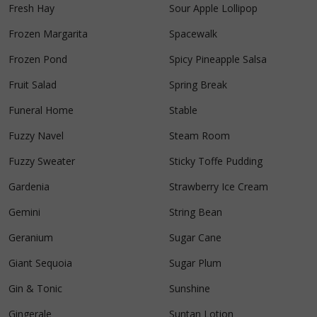
Fresh Hay
Sour Apple Lollipop
Frozen Margarita
Spacewalk
Frozen Pond
Spicy Pineapple Salsa
Fruit Salad
Spring Break
Funeral Home
Stable
Fuzzy Navel
Steam Room
Fuzzy Sweater
Sticky Toffe Pudding
Gardenia
Strawberry Ice Cream
Gemini
String Bean
Geranium
Sugar Cane
Giant Sequoia
Sugar Plum
Gin & Tonic
Sunshine
Gingerale
Suntan Lotion