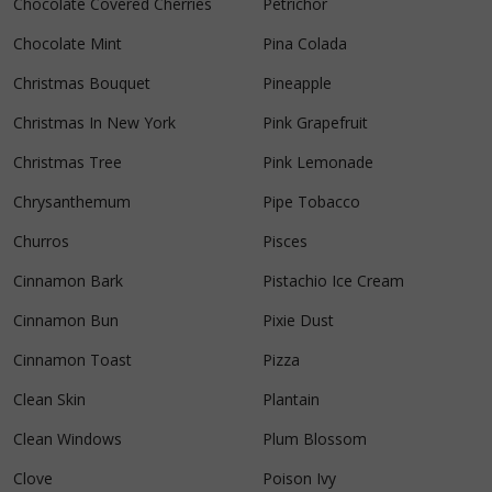
Chocolate Covered Cherries
Petrichor
Chocolate Mint
Pina Colada
Christmas Bouquet
Pineapple
Christmas In New York
Pink Grapefruit
Christmas Tree
Pink Lemonade
Chrysanthemum
Pipe Tobacco
Churros
Pisces
Cinnamon Bark
Pistachio Ice Cream
Cinnamon Bun
Pixie Dust
Cinnamon Toast
Pizza
Clean Skin
Plantain
Clean Windows
Plum Blossom
Clove
Poison Ivy