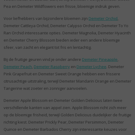
Pea en Demeter Wildflowers een frisse, bloemige indruk geven.
Voor liefhebbers van bijzondere bloemen zijn
Demeter Orchid
,
Demeter Cattleya Orchid, Demeter Calypso Orchid en Demeter To Yo
Ran Orchid interessante opties. Demeter Magnolia, Demeter Hyacinth
en Demeter Cherry Blossom bieden ieder een andere bloemige
sfeer, van zacht en elegant tot fris en lentachtig.
Bij de fruitige geuren vind je onder andere
Demeter Pineapple
,
Demeter Peach
,
Demeter Raspberry
en
Demeter Lychee
. Demeter
Pink Grapefruit en Demeter Sweet Orange hebben een frissere
citrusachtige uitstraling, terwijl Demeter Mandarin Orange en Demeter
Tangerine wat zoeter en zonniger aanvoelen.
Demeter Apple Blossom en Demeter Golden Delicious laten twee
verschillende kanten van appel zien. Apple Blossom richt zich meer
op de bloemige frisheid, terwijl Golden Delicious duidelijker de fruitige
richting kiest. Demeter Prickly Pear, Demeter Persimmon, Demeter
Quince en Demeter Barbados Cherry zijn interessante keuzes voor