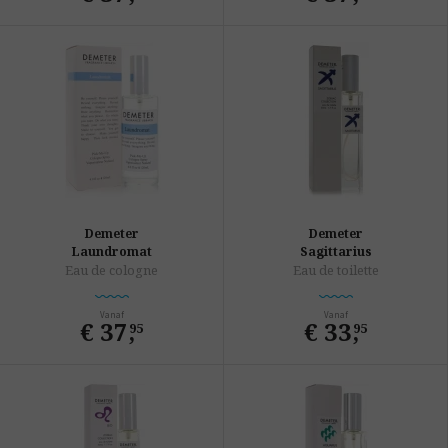
Demeter
Demeter
Laundromat
Sagittarius
Eau de cologne
Eau de toilette
Vanaf
Vanaf
€ 37
,
€ 33
,
95
95