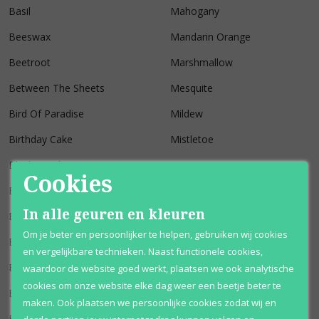
Basil
Mahogany
Beeswax
Mandarin Orange
Beetroot
Marshmallow
Between The Sheets
Mesquite
Bird Of Paradise
Mildew
Birthday Cake
Mistletoe
Black Bamboo
Mojito
Cookies
Blackberry Pie
Molasses
In alle geuren en kleuren
Black Ginger
Morocco
Om je beter en persoonlijker te helpen, gebruiken wij cookies
Black Pepper
Mountain Air
en vergelijkbare technieken. Naast functionele cookies,
Black Russian
Mountain Laurel
waardoor de website goed werkt, plaatsen we ook analytische
cookies om onze website elke dag weer een beetje beter te
Blood Lime
Mulled Cider
maken. Ook plaatsen we persoonlijke cookies zodat wij en
Blueberry
Mushroom