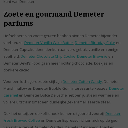
kant van Demeter.
Zoete en gourmand Demeter
parfums
Liefhebbers van zoete geuren hebben binnen Demeter bijzonder
veel keuze.
Demeter Vanilla Cake Batter
,
Demeter Birthday Cake
en
Demeter Cupcake doen denken aan vers gebak, vanille en romige
zoetheid.
Demeter Chocolate Chip Cookie
,
Demeter Brownie
en
Demeter Devil's Food gaan meer richting chocolade, koekjes en
donkere cacao.
Voor een luchtigere zoete stijl zijn
Demeter Cotton Candy
, Demeter
Marshmallow en Demeter Bubble Gum interessante keuzes.
Demeter
Caramel
en Demeter Dulce De Leche hebben juist een warmere en
vollere uitstraling met een duidelijke gekaramelliseerde sfeer.
Ook het ontbijt en de koffiehoek komen uitgebreid voorbij.
Demeter
Fresh Brewed Coffee
en Demeter Espresso richten zich op de geur
van koffie, terwijl Demeter Waffles, Demeter Cinnamon Toast en