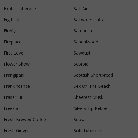
Exotic Tuberose
Salt Air
Fig Leaf
Saltwater Taffy
Firefly
Sambuca
Fireplace
Sandalwood
First Love
Sawdust
Flower Show
Scorpio
Frangipani
Scottish Shortbread
Frankincense
Sex On The Beach
Fraser Fir
Sheerest Musk
Freesia
Silvery Tip Pekoe
Fresh Brewed Coffee
Snow
Fresh Ginger
Soft Tuberose