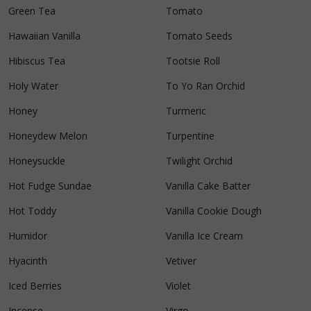
Green Tea
Tomato
Hawaiian Vanilla
Tomato Seeds
Hibiscus Tea
Tootsie Roll
Holy Water
To Yo Ran Orchid
Honey
Turmeric
Honeydew Melon
Turpentine
Honeysuckle
Twilight Orchid
Hot Fudge Sundae
Vanilla Cake Batter
Hot Toddy
Vanilla Cookie Dough
Humidor
Vanilla Ice Cream
Hyacinth
Vetiver
Iced Berries
Violet
Incense
Virgo