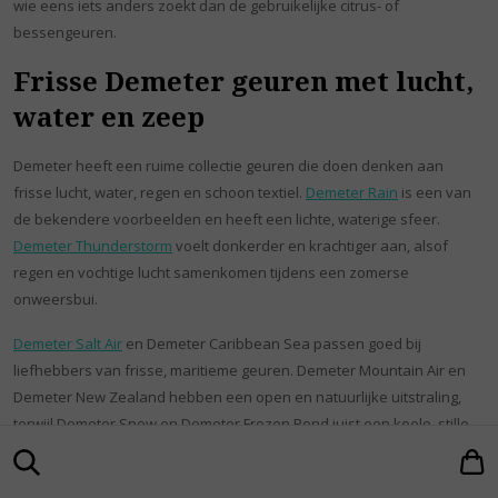
wie eens iets anders zoekt dan de gebruikelijke citrus- of
bessengeuren.
Frisse Demeter geuren met lucht,
water en zeep
Demeter heeft een ruime collectie geuren die doen denken aan
frisse lucht, water, regen en schoon textiel.
Demeter Rain
is een van
de bekendere voorbeelden en heeft een lichte, waterige sfeer.
Demeter Thunderstorm
voelt donkerder en krachtiger aan, alsof
regen en vochtige lucht samenkomen tijdens een zomerse
onweersbui.
Demeter Salt Air
en Demeter Caribbean Sea passen goed bij
liefhebbers van frisse, maritieme geuren. Demeter Mountain Air en
Demeter New Zealand hebben een open en natuurlijke uitstraling,
terwijl Demeter Snow en Demeter Frozen Pond juist een koele, stille
en winterse sfeer oproepen.
Voor een schone geurindruk zijn
Demeter Pure Soap
,
Demeter Clean