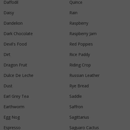
Daffodil
Quince
Daisy
Rain
Dandelion
Raspberry
Dark Chocolate
Raspberry Jam
Devil's Food
Red Poppies
Dirt
Rice Paddy
Dragon Fruit
Riding Crop
Dulce De Leche
Russian Leather
Dust
Rye Bread
Earl Grey Tea
Saddle
Earthworm
Saffron
Egg Nog
Sagittarius
Espresso
Saguaro Cactus