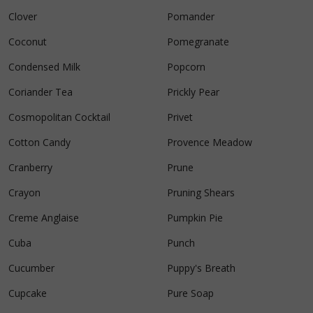
Clover
Pomander
Coconut
Pomegranate
Condensed Milk
Popcorn
Coriander Tea
Prickly Pear
Cosmopolitan Cocktail
Privet
Cotton Candy
Provence Meadow
Cranberry
Prune
Crayon
Pruning Shears
Creme Anglaise
Pumpkin Pie
Cuba
Punch
Cucumber
Puppy's Breath
Cupcake
Pure Soap