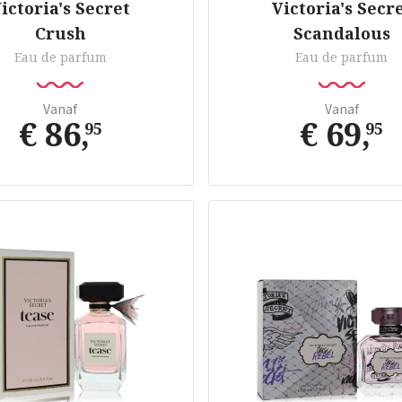
ictoria's Secret
Victoria's Secr
Crush
Scandalous
Eau de parfum
Eau de parfum
Vanaf
Vanaf
€ 86
,
€ 69
,
95
95