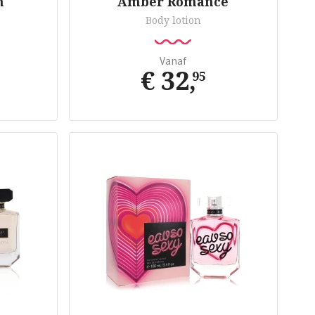
n
Amber Romance
Body lotion
Vanaf
€ 32
,
95