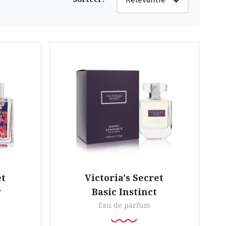
et
Victoria's Secret
w
Basic Instinct
Eau de parfum