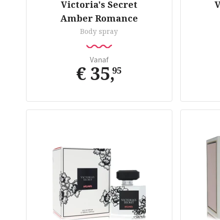
Victoria's Secret
V
Amber Romance
Body spray
Vanaf
€ 35
,
95