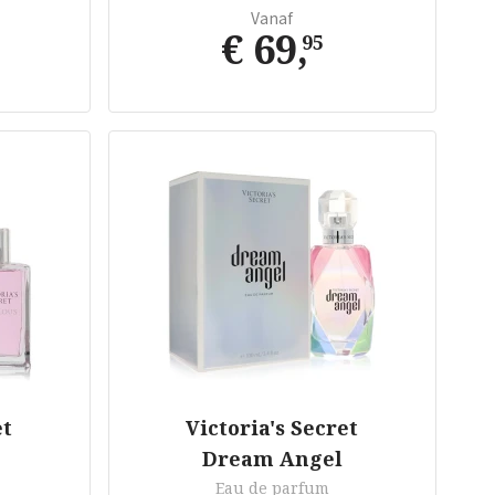
Vanaf
€ 69
,
95
et
Victoria's Secret
Dream Angel
Eau de parfum