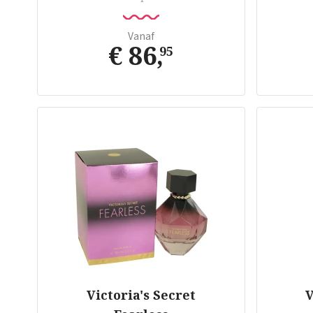
Vanaf
€ 86
,
95
Victoria's Secret
V