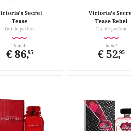
ictoria's Secret
Victoria's Secr
Tease
Tease Rebel
Eau de parfum
Eau de parfum
Vanaf
Vanaf
€ 86
,
€ 52
,
95
95