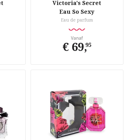
et
Victoria's Secret
Eau So Sexy
Eau de parfum
Vanaf
€ 69
,
95