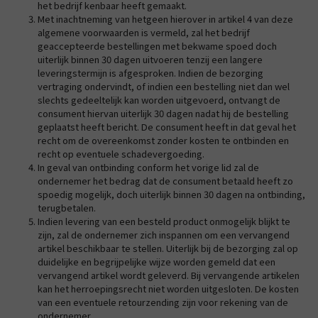
het bedrijf kenbaar heeft gemaakt.
Met inachtneming van hetgeen hierover in artikel 4 van deze
algemene voorwaarden is vermeld, zal het bedrijf
geaccepteerde bestellingen met bekwame spoed doch
uiterlijk binnen 30 dagen uitvoeren tenzij een langere
leveringstermijn is afgesproken. Indien de bezorging
vertraging ondervindt, of indien een bestelling niet dan wel
slechts gedeeltelijk kan worden uitgevoerd, ontvangt de
consument hiervan uiterlijk 30 dagen nadat hij de bestelling
geplaatst heeft bericht. De consument heeft in dat geval het
recht om de overeenkomst zonder kosten te ontbinden en
recht op eventuele schadevergoeding.
In geval van ontbinding conform het vorige lid zal de
ondernemer het bedrag dat de consument betaald heeft zo
spoedig mogelijk, doch uiterlijk binnen 30 dagen na ontbinding,
terugbetalen.
Indien levering van een besteld product onmogelijk blijkt te
zijn, zal de ondernemer zich inspannen om een vervangend
artikel beschikbaar te stellen. Uiterlijk bij de bezorging zal op
duidelijke en begrijpelijke wijze worden gemeld dat een
vervangend artikel wordt geleverd. Bij vervangende artikelen
kan het herroepingsrecht niet worden uitgesloten. De kosten
van een eventuele retourzending zijn voor rekening van de
ondernemer.