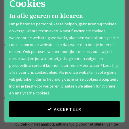
Cookies
de overeenkomst zonder opgave van redenen te ontbinden
gedurende ten minste veertien dagen, ingaande op de dag van
het aangaan van de overeenkomst.
In alle geuren en kleuren
Om gebruik te maken van zijn herroepingsrecht, zal de
consument zich richten naar de door de ondernemer bij het
Om je beter en persoonlijker te helpen, gebruiken wij cookies
aanbod en/of uiterlijk bij de levering ter zake verstrekte
en vergelijkbare technieken. Naast functionele cookies,
redelijke en duidelijke instructies.
waardoor de website goed werkt, plaatsen we ook analytische
Artikel 7 - Kosten in geval van herroeping
cookies om onze website elke dag weer een beetje beter te
maken. Ook plaatsen we persoonlijke cookies zodat wij en
Indien de consument gebruik maakt van zijn herroepingsrecht,
derde partijen jouw internetgedrag kunnen volgen en
komen ten hoogste de kosten van terugzending voor zijn
persoonlijke content kunnen laten zien.
Meer weten?
Lees
hier
rekening.
Indien de consument een bedrag betaald heeft, zal de
alles over ons cookiebeleid. Als je onze website in volle glorie
ondernemer dit bedrag zo spoedig mogelijk, doch uiterlijk
wilt gebruiken, dan is het nodig dat je onze cookies accepteert.
binnen 30 dagen na de terugzending of herroeping,
Indien je kiest voor
weigeren
,
plaatsen we alleen functionele
terugbetalen.
en analytische cookies.
Artikel 8 - Uitsluiting herroepingsrecht
De ondernemer kan het herroepingsrecht van de consument
ACCEPTEER
uitsluiten voor zover voorzien in lid 2 en 3. De uitsluiting van het
herroepingsrecht geldt slechts indien de ondernemer dit
duidelijk in het aanbod, althans tijdig voor het sluiten van de