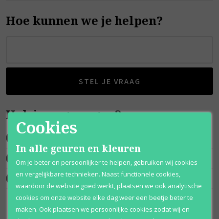
Hoe kunnen we je helpen?
STEL JE VRAAG
Heb je nog vragen?
Cookies
Stel je vraag op
Facebook
In alle geuren en kleuren
Stuur een
E-mail
Om je beter en persoonlijker te helpen, gebruiken wij cookies
en vergelijkbare technieken. Naast functionele cookies,
De Parfum Outlet
waardoor de website goed werkt, plaatsen we ook analytische
cookies om onze website elke dag weer een beetje beter te
maken. Ook plaatsen we persoonlijke cookies zodat wij en