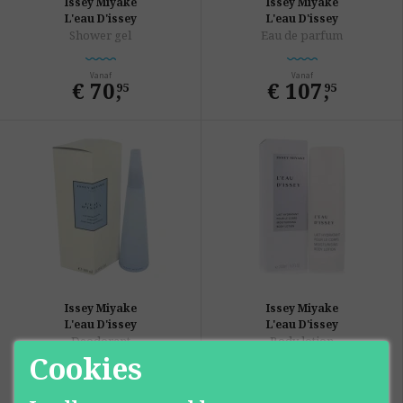
Issey Miyake
Issey Miyake
L'eau D'issey
L'eau D'issey
Shower gel
Eau de parfum
Vanaf
Vanaf
€ 70
,
€ 107
,
95
95
Issey Miyake
Issey Miyake
L'eau D'issey
L'eau D'issey
Deodorant
Body lotion
Cookies
Vanaf
Vanaf
€ 57
,
€ 57
,
95
95