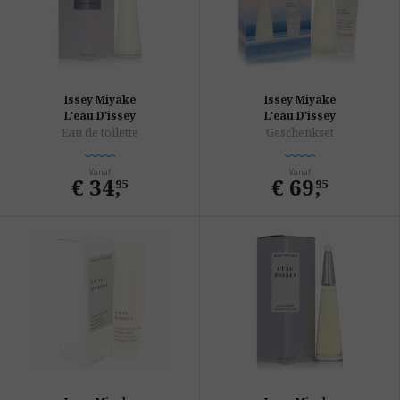
Issey Miyake
Issey Miyake
L'eau D'issey
L'eau D'issey
Eau de toilette
Geschenkset
Vanaf
Vanaf
€ 34
,
€ 69
,
95
95