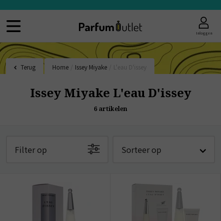
Inloggen
Terug
Home
/
Issey Miyake
/
L'eau D'issey
Issey Miyake L'eau D'issey
6
artikelen
Filter op
Sorteer op