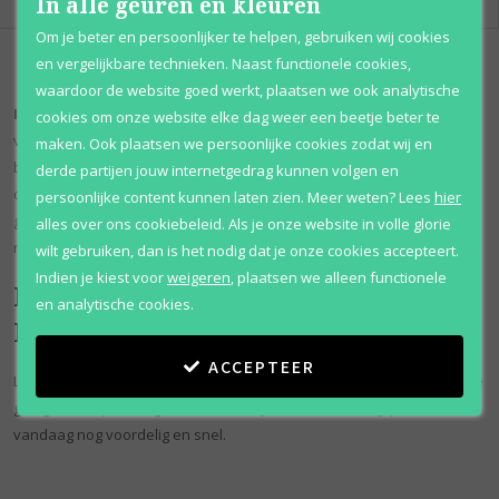
In alle geuren en kleuren
Om je beter en persoonlijker te helpen, gebruiken wij cookies
en vergelijkbare technieken. Naast functionele cookies,
waardoor de website goed werkt, plaatsen we ook analytische
Issey Miyake L'eau D'issey
werd uitgebracht in 1992. L'eau D'issey
cookies om onze website elke dag weer een beetje beter te
van
Issey Miyake
is een geur, geïnspireerd door zuiverheid van
maken. Ook plaatsen we persoonlijke cookies zodat wij en
bronwater, door de nevel van een waterval, de geur van bloemen en
derde partijen jouw internetgedrag kunnen volgen en
de geur van een prachtig bos in de lente. Vanaf het moment dat deze
persoonlijke content kunnen laten zien.
Meer weten?
Lees
hier
geur uit kwam, is het tot op de dag van vandaag een regelrechte
alles over ons cookiebeleid. Als je onze website in volle glorie
nummer 1 hit. Deze geur staat bekend als: Fris en bloemig.
wilt gebruiken, dan is het nodig dat je onze cookies accepteert.
Indien je kiest voor
weigeren
,
plaatsen we alleen functionele
Bestel L'eau D'issey voordelig op
en analytische cookies.
Parfum Outlet.nl
ACCEPTEER
L'eau D'issey is een all time classic geworden en is voor vrijwel iedere
gelegenheid perfect geschikt. Bestel jouw L'eau D'issey parfum
vandaag nog voordelig en snel.