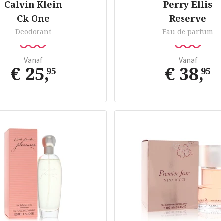
Calvin Klein
Perry Ellis
Ck One
Reserve
Deodorant
Eau de parfum
Vanaf
Vanaf
€ 25
,
€ 38
,
95
95