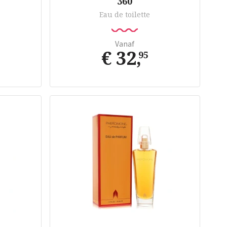
360
Eau de toilette
Vanaf
€ 32
,
95