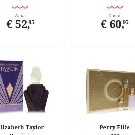
Vanaf
Vanaf
€ 52
,
€ 60
,
95
95
lizabeth Taylor
Perry Ellis