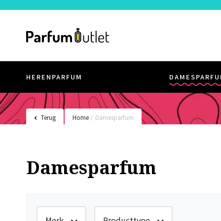
HERENPARFUM
DAMESPARFU
Terug
Home
/
Damesparfum
Damesparfum
Merk
Producttype