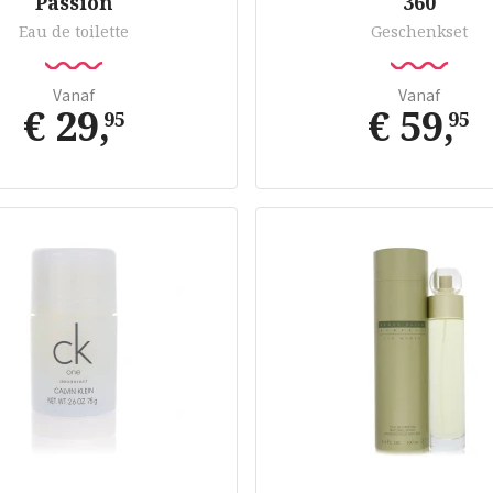
Passion
360
Eau de toilette
Geschenkset
Vanaf
Vanaf
€ 29
,
€ 59
,
95
95