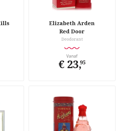
ills
Elizabeth Arden
Red Door
Deodorant
Vanaf
€ 23
,
95