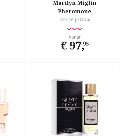
Marilyn Miglin
Pheromone
Eau de parfum
Vanaf
€ 97
,
95