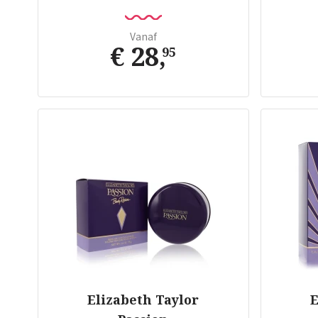
Vanaf
€ 28
,
95
Elizabeth Taylor
E