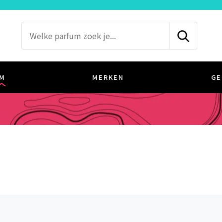
M
MERKEN
GE