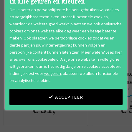
In alle geuren en kleuren
Om je beter en persoonlijker te helpen, gebruiken wij cookies
en vergelijkbare technieken. Naast functionele cookies,
waardoor de website goed werkt, plaatsen we ook analytische
cookies om onze website elke dag weer een beetje beter te
maken. Ook plaatsen we persoonlijke cookies zodat wij en
derde partijen jouw internetgedrag kunnen volgen en
persoonlijke content kunnen laten zien.
Meer weten?
Lees
hier
alles over ons cookiebeleid. Als je onze website in volle glorie
wilt gebruiken, dan is het nodig dat je onze cookies accepteert.
Caesars
Ca
Indien je kiest voor
weigeren
,
plaatsen we alleen functionele
en analytische cookies.
Caesars
Ca
Eau de cologne
Eau d
ACCEPTEER
Vanaf
V
€ 31
,
€ 
95