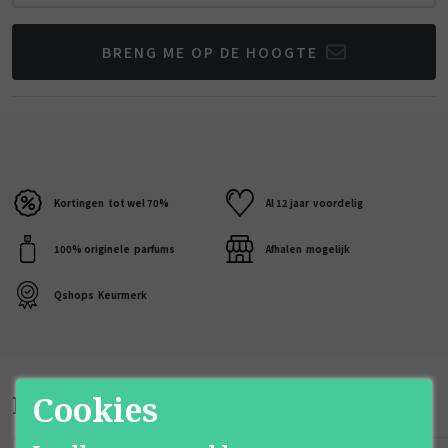
BRENG ME OP DE HOOGTE
Kortingen
tot wel 70%
Al 12 jaar
voordelig
100% originele
parfums
Afhalen
mogelijk
Qshops
Keurmerk
Bijpassende producten
Cookies