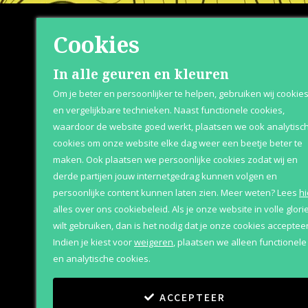
Cookies
Shop
Klante
In alle geuren en kleuren
Om je beter en persoonlijker te helpen, gebruiken wij cookie
Herenparfum
Over Parfum
en vergelijkbare technieken. Naast functionele cookies,
waardoor de website goed werkt, plaatsen we ook analytisc
Damesparfum
Betaaloptie
cookies om onze website elke dag weer een beetje beter te
Merken
Retournere
maken. Ook plaatsen we persoonlijke cookies zodat wij en
derde partijen jouw internetgedrag kunnen volgen en
Geschenksets
Bezorging &
persoonlijke content kunnen laten zien.
Meer weten?
Lees
hi
Aanbiedingen
alles over ons cookiebeleid. Als je onze website in volle glori
wilt gebruiken, dan is het nodig dat je onze cookies accepteer
Indien je kiest voor
weigeren
,
plaatsen we alleen functionele
en analytische cookies.
ACCEPTEER
Copyright
©
2011
-
2026
Parfum Outlet
Algemene vo