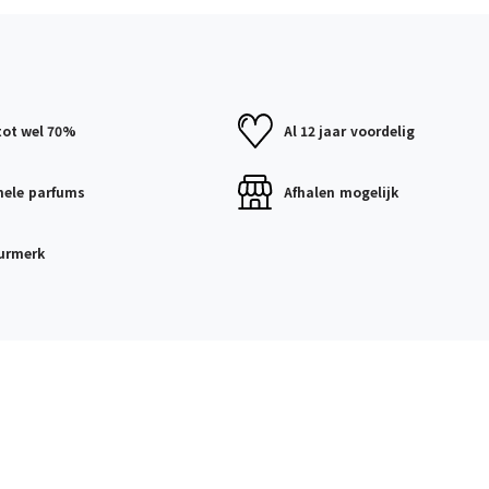
tot wel 70%
Al 12 jaar
voordelig
nele
parfums
Afhalen
mogelijk
urmerk