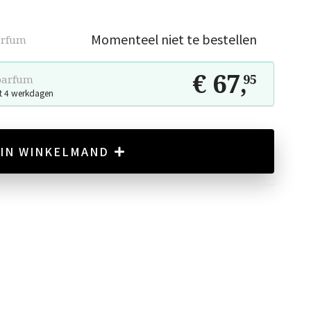
Momenteel niet te bestellen
arfum
€ 67
,
95
parfum
t 4 werkdagen
IN WINKELMAND