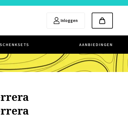
Inloggen
SCHENKSETS
AANBIEDINGEN
errera
errera