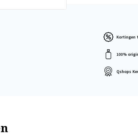
Kortingen
100% origi
Qshops
Ke
en