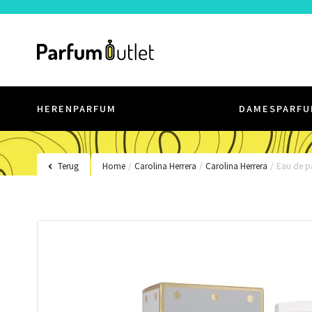
HERENPARFUM
DAMESPARFU
Terug
Home
/
Carolina Herrera
/
Carolina Herrera
/
Eau de p