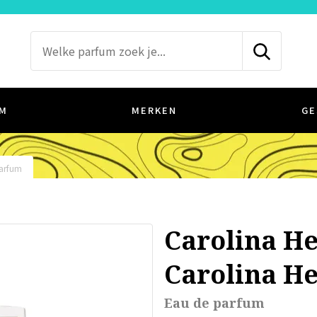
M
MERKEN
GE
arfum
Carolina H
Carolina H
Eau de parfum