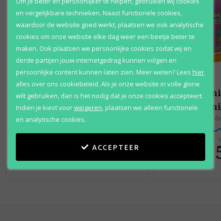
Om je beter en persoonlijker te helpen, gebruiken wij cookies
en vergelijkbare technieken. Naast functionele cookies,
waardoor de website goed werkt, plaatsen we ook analytische
cookies om onze website elke dag weer een beetje beter te
maken. Ook plaatsen we persoonlijke cookies zodat wij en
derde partijen jouw internetgedrag kunnen volgen en
persoonlijke content kunnen laten zien.
Meer weten?
Lees
hier
alles over ons cookiebeleid. Als je onze website in volle glorie
Animale
An
wilt gebruiken, dan is het nodig dat je onze cookies accepteert.
Animale
An
Indien je kiest voor
weigeren
,
plaatsen we alleen functionele
Eau de toilette
Eau d
en analytische cookies.
Vanaf
V
€ 36
,
€ 
ACCEPTEER
95