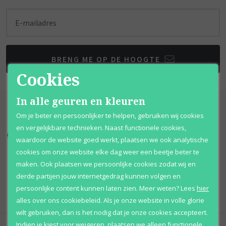
E-mailadres
BRENG ME OP DE HOOGTE
Cookies
In alle geuren en kleuren
Om je beter en persoonlijker te helpen, gebruiken wij cookies
en vergelijkbare technieken. Naast functionele cookies,
Kortingen
tot wel 70%
Al 12 jaar
voordelig
waardoor de website goed werkt, plaatsen we ook analytische
cookies om onze website elke dag weer een beetje beter te
100% originele
parfums
Afhalen
mogelijk
maken. Ook plaatsen we persoonlijke cookies zodat wij en
derde partijen jouw internetgedrag kunnen volgen en
Qshops
Keurmerk
persoonlijke content kunnen laten zien.
Meer weten?
Lees
hier
alles over ons cookiebeleid. Als je onze website in volle glorie
wilt gebruiken, dan is het nodig dat je onze cookies accepteert.
Indien je kiest voor
weigeren
,
plaatsen we alleen functionele