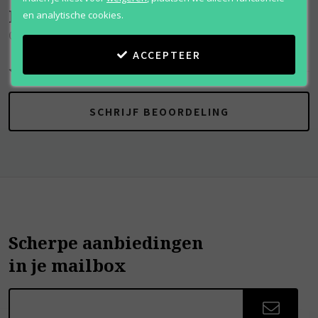
Beoordelingen
(
0
)
en analytische cookies.
Canteen
ACCEPTEER
SCHRIJF BEOORDELING
Scherpe aanbiedingen
in je mailbox