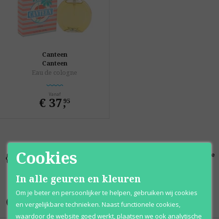
Canteen
Canteen
Eau de cologne
Vanaf
€ 37
,
95
Cookies
Kortingen
Al 12 jaar
100% originele
tot wel 70%
voordelig
parfums
In alle geuren en kleuren
Om je beter en persoonlijker te helpen, gebruiken wij cookies
Onze merken
en vergelijkbare technieken. Naast functionele cookies,
waardoor de website goed werkt, plaatsen we ook analytische