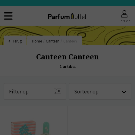
Inloggen
Terug
Home
/
Canteen
/
Canteen
Canteen Canteen
1
artikel
Filter op
Sorteer op