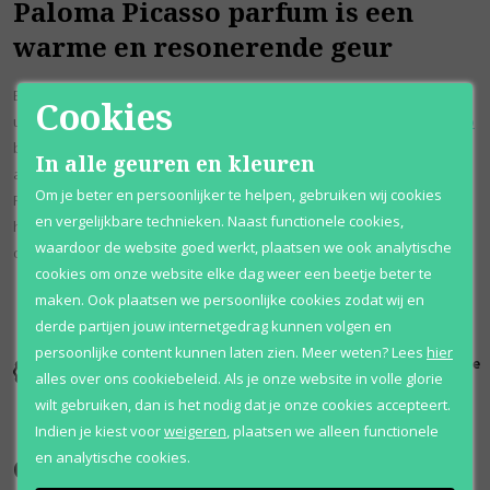
Paloma Picasso parfum is een
warme en resonerende geur
Een warme en resonerende geur voor vrouwen die casual verfijning
Cookies
uitstraalt voor de avond, Paloma Picasso-parfum van
Paloma Picasso
biedt een verleidelijk en exotisch boeket voor de vrouw die de
In alle geuren en kleuren
aandacht wil trekken. De geur werd geïntroduceerd door Paloma
Om je beter en persoonlijker te helpen, gebruiken wij cookies
Picasso in 1984. Het combineert rijke, aantrekkelijke bloemen met
en vergelijkbare technieken. Naast functionele cookies,
hout en citrus. Het is een uitstekende keuze voor de actieve vrouw
waardoor de website goed werkt, plaatsen we ook analytische
die overal een leuke en stijlvolle indruk wil maken.
cookies om onze website elke dag weer een beetje beter te
maken. Ook plaatsen we persoonlijke cookies zodat wij en
derde partijen jouw internetgedrag kunnen volgen en
persoonlijke content kunnen laten zien.
Meer weten?
Lees
hier
Kortingen
Al 12 jaar
100% originele
alles over ons cookiebeleid. Als je onze website in volle glorie
tot wel 70%
voordelig
parfums
wilt gebruiken, dan is het nodig dat je onze cookies accepteert.
Indien je kiest voor
weigeren
,
plaatsen we alleen functionele
en analytische cookies.
Onze merken