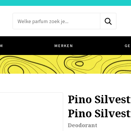
M
MERKEN
GE
Pino Silves
Pino Silves
Deodorant