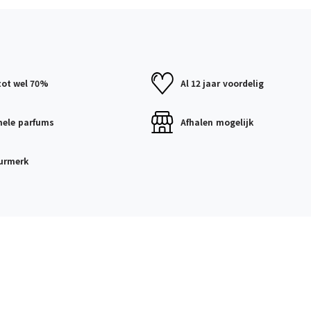
tot wel 70%
Al 12 jaar
voordelig
nele
parfums
Afhalen
mogelijk
urmerk