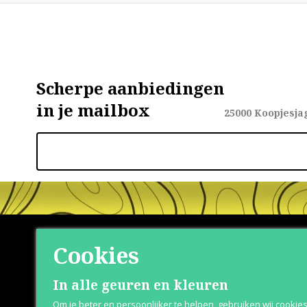
Scherpe aanbiedingen
in je mailbox
25000
Koopjesja
Cookies
Shop
Klante
In alle geuren en kleuren
Om je beter en persoonlijker te helpen, gebruiken wij cookie