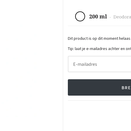
200 ml
-
Deodor
Dit product is op dit moment helaas
Tip: laat je e-mailadres achter en o
E-mailadres
BRE