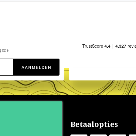
gers
AANMELDEN
nservice
Betaalopties
s