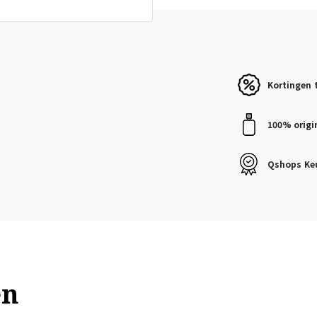
Kortingen
100% origi
Qshops
Ke
en