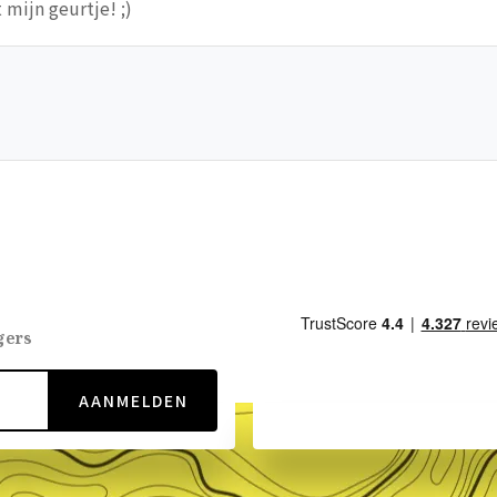
t mijn geurtje! ;)
gers
AANMELDEN