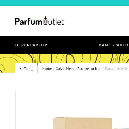
HERENPARFUM
DAMESPARFU
Terug
Home
/
Calvin Klein
/
Escape for Men
/
Eau de toilette