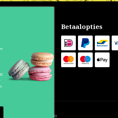
nservice
Betaalopties
s
n
he
 Levertijd
 Outlet
s
er
e
t.
orwaarden
Cookies
Privacy Policy