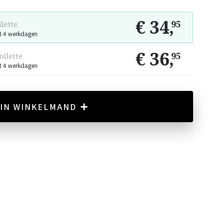
€ 34
,
95
ilette
t 4 werkdagen
€ 36
,
95
oilette
t 4 werkdagen
IN WINKELMAND