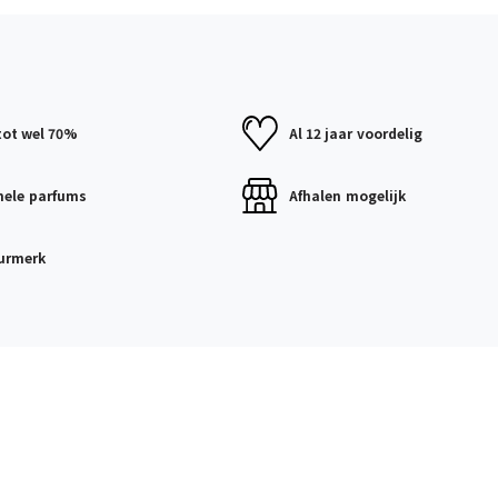
tot wel 70%
Al 12 jaar
voordelig
nele
parfums
Afhalen
mogelijk
urmerk