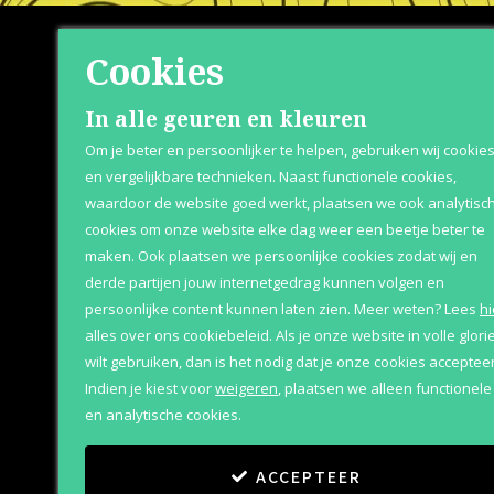
Cookies
Shop
Klante
In alle geuren en kleuren
Om je beter en persoonlijker te helpen, gebruiken wij cookie
Herenparfum
Retournere
en vergelijkbare technieken. Naast functionele cookies,
waardoor de website goed werkt, plaatsen we ook analytisc
Damesparfum
Bezorging &
cookies om onze website elke dag weer een beetje beter te
Merken
Over Parfum
maken. Ook plaatsen we persoonlijke cookies zodat wij en
derde partijen jouw internetgedrag kunnen volgen en
Geschenksets
Betaaloptie
persoonlijke content kunnen laten zien.
Meer weten?
Lees
hi
Aanbiedingen
alles over ons cookiebeleid. Als je onze website in volle glori
wilt gebruiken, dan is het nodig dat je onze cookies accepteer
Indien je kiest voor
weigeren
,
plaatsen we alleen functionele
en analytische cookies.
ACCEPTEER
Copyright
©
2011
-
2026
Parfum Outlet
Algemene vo