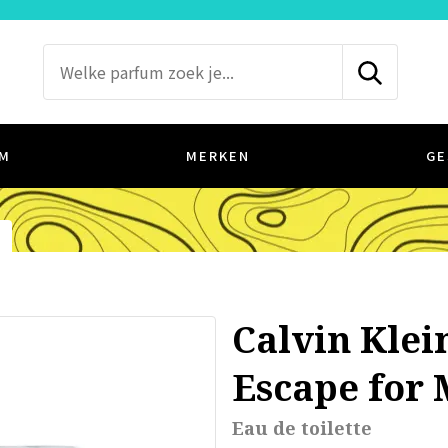
M
MERKEN
GE
Calvin Klei
Escape for
Eau de toilette