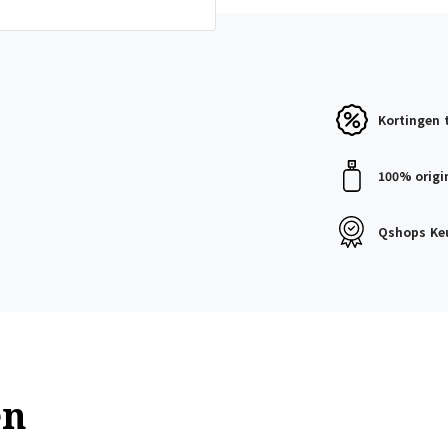
Kortingen
100% origi
Qshops
Ke
en