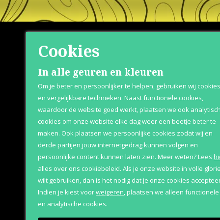
Cookies
Shop
Klante
In alle geuren en kleuren
Om je beter en persoonlijker te helpen, gebruiken wij cookie
Herenparfum
Retournere
en vergelijkbare technieken. Naast functionele cookies,
waardoor de website goed werkt, plaatsen we ook analytisc
Damesparfum
Bezorging &
cookies om onze website elke dag weer een beetje beter te
Merken
Over Parfum
maken. Ook plaatsen we persoonlijke cookies zodat wij en
derde partijen jouw internetgedrag kunnen volgen en
Geschenksets
Betaaloptie
persoonlijke content kunnen laten zien.
Meer weten?
Lees
hi
Aanbiedingen
alles over ons cookiebeleid. Als je onze website in volle glori
wilt gebruiken, dan is het nodig dat je onze cookies accepteer
Indien je kiest voor
weigeren
,
plaatsen we alleen functionele
en analytische cookies.