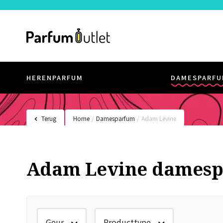
HERENPARFUM
DAMESPARFU
Terug
Home
/
Damesparfum
/
Adam Levine
Adam Levine dames
Geur
Producttype