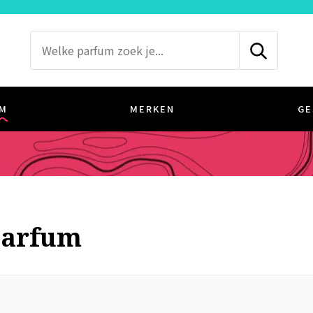
M
MERKEN
GE
parfum