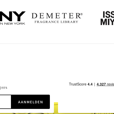
gers
AANMELDEN