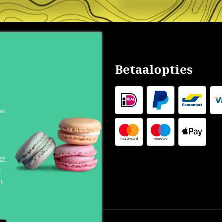
nservice
Betaalopties
s
n
he
 Levertijd
 Outlet
s
er
e
t.