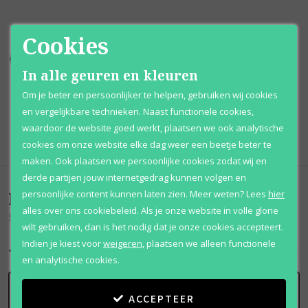
Cookies
Kortingen
tot wel 70%
Al 12 jaar
voordelig
In alle geuren en kleuren
100% originele
parfums
Afhalen
mogelijk
Om je beter en persoonlijker te helpen, gebruiken wij cookies
en vergelijkbare technieken. Naast functionele cookies,
Qshops
Keurmerk
waardoor de website goed werkt, plaatsen we ook analytische
cookies om onze website elke dag weer een beetje beter te
maken. Ook plaatsen we persoonlijke cookies zodat wij en
derde partijen jouw internetgedrag kunnen volgen en
Beoordelingen
(
0
)
persoonlijke content kunnen laten zien.
Meer weten?
Lees
hier
alles over ons cookiebeleid. Als je onze website in volle glorie
Snow
wilt gebruiken, dan is het nodig dat je onze cookies accepteert.
Indien je kiest voor
weigeren
,
plaatsen we alleen functionele
en analytische cookies.
SCHRIJF BEOORDELING
ACCEPTEER