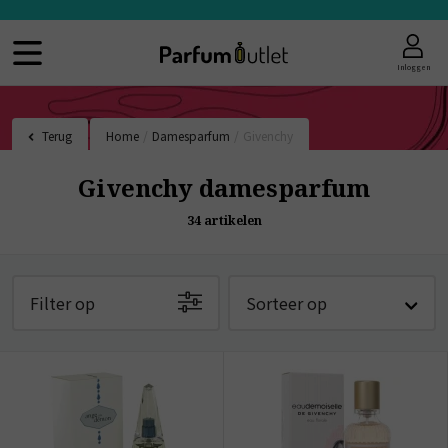
Inloggen
Terug
Home
/
Damesparfum
/
Givenchy
Givenchy damesparfum
34
artikelen
Filter op
Sorteer op