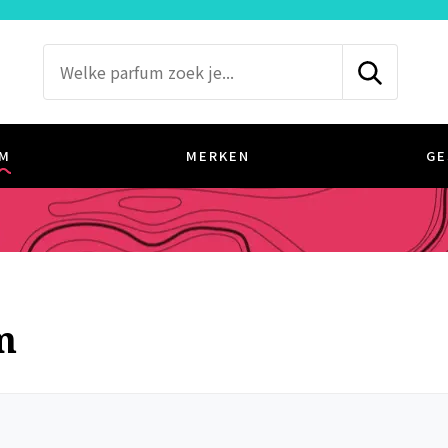
M
MERKEN
GE
m