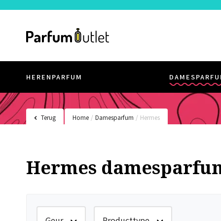
HERENPARFUM
DAMESPARFU
Terug
Home
/
Damesparfum
/
Hermes
Hermes damesparfu
Geur
Producttype