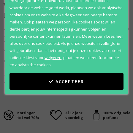
en vergelijkbare technieken. Naast functionele cookies,
Waarom kiezen voor Usher
waardoor de website goed werkt, plaatsen we ook analytische
Homme?
cookies om onze website elke dag weer een beetje beter te
maken. Ook plaatsen we persoonlijke cookies zodat wij en
Usher heeft met Homme een veelzijdige herenparfum uitgebracht die
derde partijen jouw internetgedrag kunnen volgen en
perfect past bij mannen die houden van frisse en moderne geuren.
persoonlijke content kunnen laten zien.
Meer weten?
Lees
hier
De parfum is ideaal voor werk, dagelijks gebruik of casual momenten
alles over ons cookiebeleid. Als je onze website in volle glorie
waarbij je verzorgd wilt ruiken zonder een te zware geur te dragen.
wilt gebruiken, dan is het nodig dat je onze cookies accepteert.
Indien je kiest voor
weigeren
,
plaatsen we alleen functionele
Binnen de collectie van Usher staat Homme bekend om zijn
en analytische cookies.
toegankelijke karakter en frisse houtachtige geurprofiel. Daardoor
blijft deze geur populair bij mannen die zoeken naar een betaalbare
ACCEPTEER
designerparfum met een moderne en mannelijke uitstraling.
Kortingen
Al 12 jaar
100% originele
tot wel 70%
voordelig
parfums