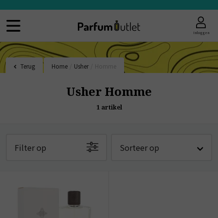
Inloggen
Terug
Home
/
Usher
/
Homme
Usher Homme
1
artikel
Filter op
Sorteer op