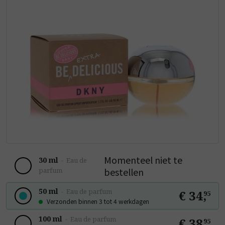
Momenteel niet te
30 ml
-
Eau de
bestellen
parfum
50 ml
-
Eau de parfum
€ 34
,
95
Verzonden binnen 3 tot 4 werkdagen
100 ml
-
Eau de parfum
€ 38
,
95