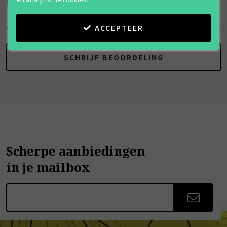
Be Extra Delicious
ACCEPTEER
SCHRIJF BEOORDELING
Scherpe aanbiedingen
in je mailbox