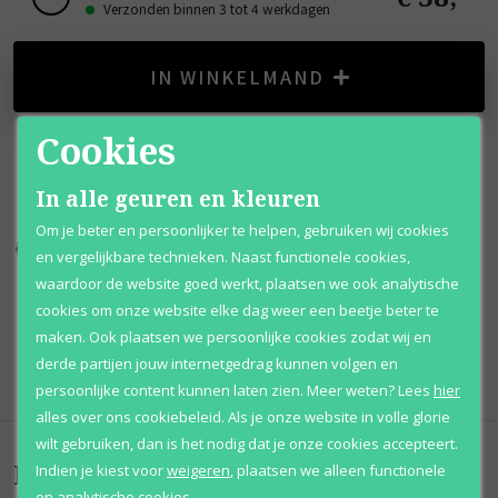
Verzonden binnen 3 tot 4 werkdagen
IN WINKELMAND
Cookies
In alle geuren en kleuren
Om je beter en persoonlijker te helpen, gebruiken wij cookies
Kortingen
tot wel 70%
Al 12 jaar
voordelig
en vergelijkbare technieken. Naast functionele cookies,
waardoor de website goed werkt, plaatsen we ook analytische
100% originele
parfums
Afhalen
mogelijk
cookies om onze website elke dag weer een beetje beter te
maken. Ook plaatsen we persoonlijke cookies zodat wij en
Qshops
Keurmerk
derde partijen jouw internetgedrag kunnen volgen en
persoonlijke content kunnen laten zien.
Meer weten?
Lees
hier
alles over ons cookiebeleid. Als je onze website in volle glorie
wilt gebruiken, dan is het nodig dat je onze cookies accepteert.
Beoordelingen
(
0
)
Indien je kiest voor
weigeren
,
plaatsen we alleen functionele
en analytische cookies.