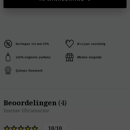
Kortingen
tot wel 70%
Al 12 jaar
voordelig
100% originele
parfums
Afhalen
mogelijk
Qshops
Keurmerk
Beoordelingen
(
4
)
Insense Ultramarine
10
/
10