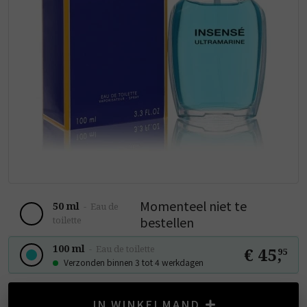
Momenteel niet te
50 ml
-
Eau de
bestellen
toilette
100 ml
-
Eau de toilette
€ 45
,
95
Verzonden binnen 3 tot 4 werkdagen
IN WINKELMAND