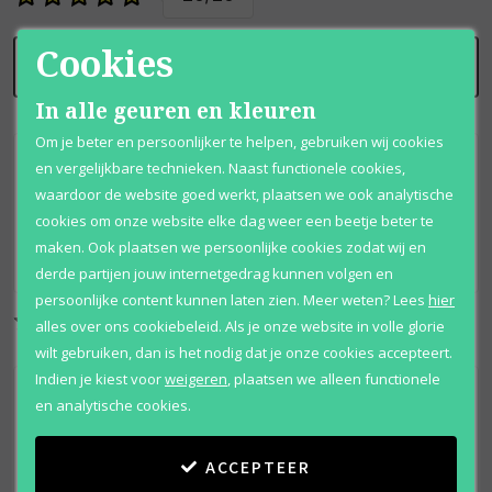
Cookies
SCHRIJF BEOORDELING
In alle geuren en kleuren
Om je beter en persoonlijker te helpen, gebruiken wij cookies
Al tientallen jaren mijn favoriete luchtje. Mijn zoon
en vergelijkbare technieken. Naast functionele cookies,
waardoor de website goed werkt, plaatsen we ook analytische
heeft hem ook ontdekt, dus nu moet ik dubbel gaan
cookies om onze website elke dag weer een beetje beter te
bestellen. Zo blij dat Parfum Outlet hem op
maken. Ook plaatsen we persoonlijke cookies zodat wij en
voorraad heeft!
29-04-23
derde partijen jouw internetgedrag kunnen volgen en
persoonlijke content kunnen laten zien.
Meer weten?
Lees
hier
Gerrit
alles over ons cookiebeleid. Als je onze website in volle glorie
wilt gebruiken, dan is het nodig dat je onze cookies accepteert.
Indien je kiest voor
weigeren
,
plaatsen we alleen functionele
Wéér een flacon Givency Insensé Ultramarine
en analytische cookies.
gekocht. Blij dat jullie deze eau de toilette nog
steeds in het assortiment hebben. Ik krijg altijd,
ACCEPTEER
nog steeds, complimenten :) I love it!
18-11-19