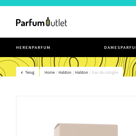
HERENPARFUM
DAMESPARFU
Terug
Home
/
Halston
/
Halston
/
Eau de cologne