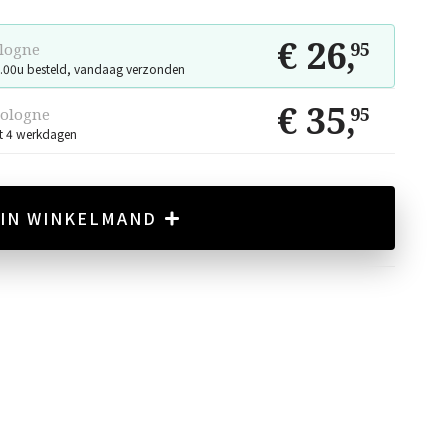
€ 26
,
95
ologne
.00u besteld, vandaag verzonden
€ 35
,
95
cologne
t 4 werkdagen
IN WINKELMAND