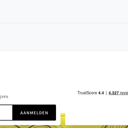
gers
AANMELDEN