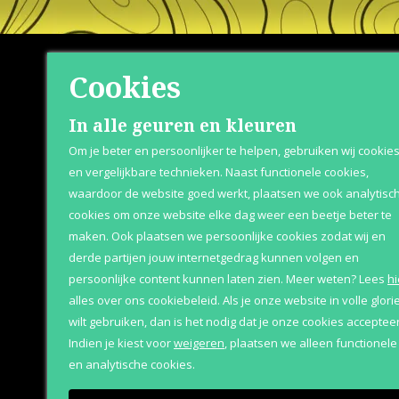
Cookies
Shop
Klante
In alle geuren en kleuren
Om je beter en persoonlijker te helpen, gebruiken wij cookie
Herenparfum
Betaaloptie
en vergelijkbare technieken. Naast functionele cookies,
waardoor de website goed werkt, plaatsen we ook analytisc
Damesparfum
Retournere
cookies om onze website elke dag weer een beetje beter te
Merken
Bezorging &
maken. Ook plaatsen we persoonlijke cookies zodat wij en
derde partijen jouw internetgedrag kunnen volgen en
Geschenksets
Over Parfum
persoonlijke content kunnen laten zien.
Meer weten?
Lees
hi
Aanbiedingen
alles over ons cookiebeleid. Als je onze website in volle glori
wilt gebruiken, dan is het nodig dat je onze cookies accepteer
Indien je kiest voor
weigeren
,
plaatsen we alleen functionele
en analytische cookies.