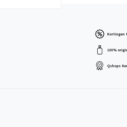
Kortingen
100% origi
Qshops
Ke