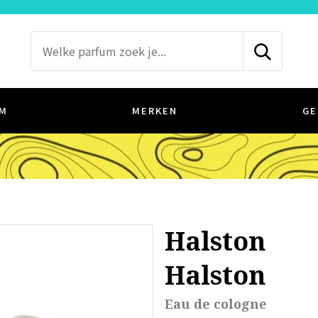
M
MERKEN
GE
Halston
Halston
Eau de cologne