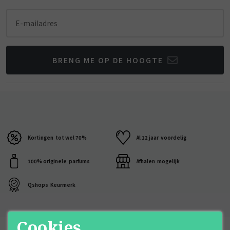
E-mailadres
BRENG ME OP DE HOOGTE
Kortingen
tot wel 70%
Al 12 jaar
voordelig
100% originele
parfums
Afhalen
mogelijk
Qshops
Keurmerk
Cookies