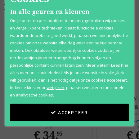
Bijpassende producten
In alle geuren en kleuren
Om je beter en persoonlijker te helpen, gebruiken wij cookies
en vergelijkbare technieken. Naast functionele cookies,
waardoor de website goed werkt, plaatsen we ook analytische
cookies om onze website elke dag weer een beetje beter te
maken. Ook plaatsen we persoonlijke cookies zodat wij en
derde partijen jouw internetgedrag kunnen volgen en
persoonlijke content kunnen laten zien.
Meer weten?
Lees
hier
alles over ons cookiebeleid. Als je onze website in volle glorie
wilt gebruiken, dan is het nodig dat je onze cookies accepteert.
Indien je kiest voor
weigeren
,
plaatsen we alleen functionele
en analytische cookies.
Issey Miyake
Issey
L'eau D'issey
L'eau
ACCEPTEER
Eau de toilette
Gesc
Vanaf
V
€ 34
,
€ 
95