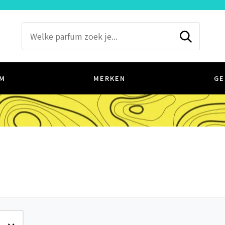
M
MERKEN
GE
e