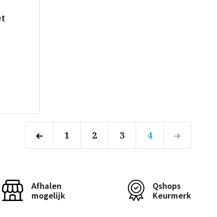
et
1
2
3
4
Afhalen
Qshops
mogelijk
Keurmerk