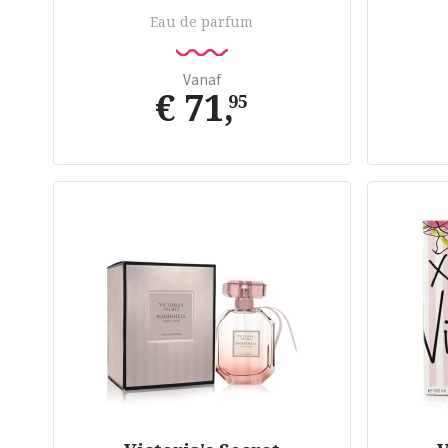
Eau de parfum
Vanaf
€ 71
,
95