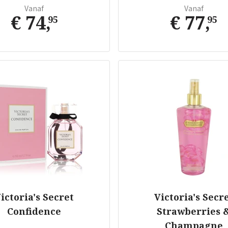
Vanaf
Vanaf
€ 74
,
€ 77
,
95
95
ictoria's Secret
Victoria's Secr
Confidence
Strawberries 
Champagne