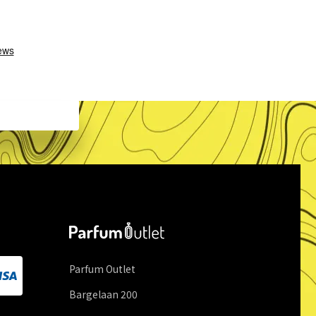
Parfum Outlet
Bargelaan
200