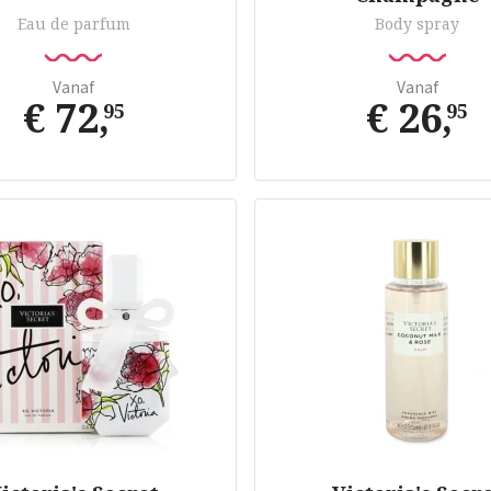
Eau de parfum
Body spray
Vanaf
Vanaf
€ 72
,
€ 26
,
95
95