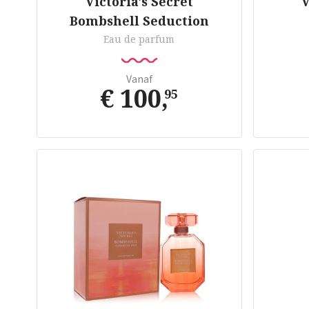
Victoria's Secret
V
Bombshell Seduction
Eau de parfum
Vanaf
€ 100
,
95