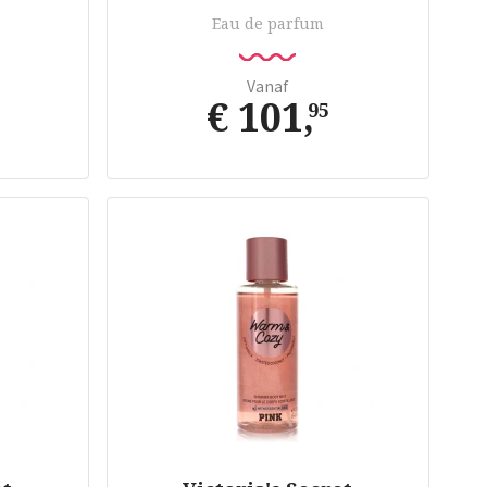
Eau de parfum
Vanaf
€ 101
,
95