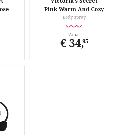
et
Victoria's Secret
ose
Pink Warm And Cozy
Body spray
Vanaf
€ 34
,
95