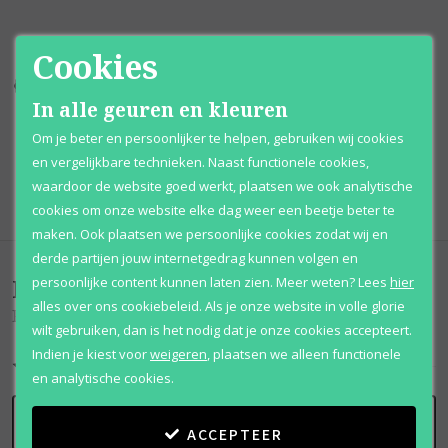
Cookies
Kortingen
tot wel 70%
Al 12 jaar
voordelig
In alle geuren en kleuren
100% originele
parfums
Afhalen
mogelijk
Om je beter en persoonlijker te helpen, gebruiken wij cookies
en vergelijkbare technieken. Naast functionele cookies,
Qshops
Keurmerk
waardoor de website goed werkt, plaatsen we ook analytische
cookies om onze website elke dag weer een beetje beter te
maken. Ook plaatsen we persoonlijke cookies zodat wij en
derde partijen jouw internetgedrag kunnen volgen en
Beoordelingen
(
0
)
persoonlijke content kunnen laten zien.
Meer weten?
Lees
hier
alles over ons cookiebeleid. Als je onze website in volle glorie
Riwayat El Ambar
wilt gebruiken, dan is het nodig dat je onze cookies accepteert.
Indien je kiest voor
weigeren
,
plaatsen we alleen functionele
en analytische cookies.
SCHRIJF BEOORDELING
ACCEPTEER