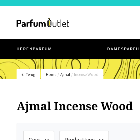
HERENPARFUM
DAMESPARFU
Terug
Home
/
Ajmal
/
Incense Wood
Ajmal Incense Wood
Geur
Producttype