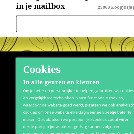
in je mailbox
25000
Koopjesja
Cookies
Shop
Klante
In alle geuren en kleuren
Om je beter en persoonlijker te helpen, gebruiken wij cookie
Herenparfum
Retournere
en vergelijkbare technieken. Naast functionele cookies,
waardoor de website goed werkt, plaatsen we ook analytisc
Damesparfum
Bezorging &
cookies om onze website elke dag weer een beetje beter te
Merken
Over Parfum
maken. Ook plaatsen we persoonlijke cookies zodat wij en
derde partijen jouw internetgedrag kunnen volgen en
Geschenksets
Betaaloptie
persoonlijke content kunnen laten zien.
Meer weten?
Lees
hi