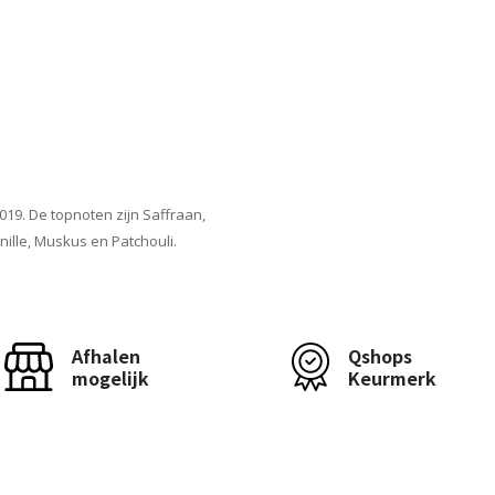
19. De topnoten zijn Saffraan,
ille, Muskus en Patchouli.
Afhalen
Qshops
mogelijk
Keurmerk