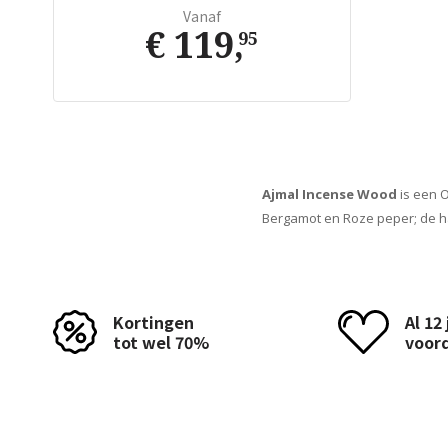
Vanaf
€ 119
,
95
Ajmal Incense Wood
is een O
Bergamot en Roze peper; de ha
Kortingen
Al 12
tot wel 70%
voor