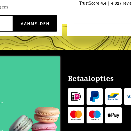
gers
AANMELDEN
nservice
Betaalopties
s
n
he
 Levertijd
 Outlet
s
er