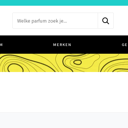
M
MERKEN
GE