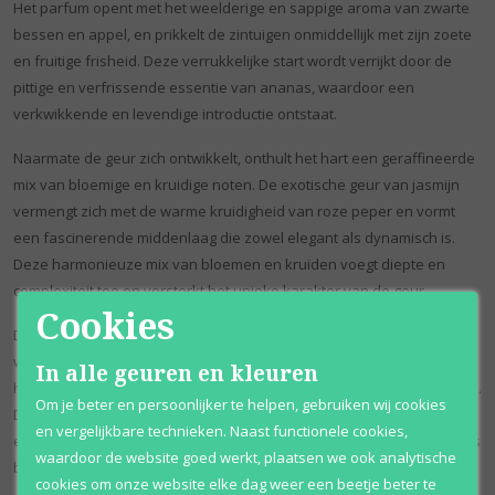
Het parfum opent met het weelderige en sappige aroma van zwarte
bessen en appel, en prikkelt de zintuigen onmiddellijk met zijn zoete
en fruitige frisheid. Deze verrukkelijke start wordt verrijkt door de
pittige en verfrissende essentie van ananas, waardoor een
verkwikkende en levendige introductie ontstaat.
Naarmate de geur zich ontwikkelt, onthult het hart een geraffineerde
mix van bloemige en kruidige noten. De exotische geur van jasmijn
vermengt zich met de warme kruidigheid van roze peper en vormt
een fascinerende middenlaag die zowel elegant als dynamisch is.
Deze harmonieuze mix van bloemen en kruiden voegt diepte en
complexiteit toe en versterkt het unieke karakter van de geur.
Cookies
De geur eindigt met een zachte en lang aanhoudende finish, waar de
warme en romige noten van vanille samensmelten met de
In alle geuren en kleuren
houtachtige rijkdom van cederhout en de aardse tonen van patchoeli.
Om je beter en persoonlijker te helpen, gebruiken wij cookies
Deze laatste mix zorgt voor een aanhoudende indruk van elegantie
en vergelijkbare technieken. Naast functionele cookies,
en warmte, zodat de geur de hele dag door oogverblindend en intens
waardoor de website goed werkt, plaatsen we ook analytische
blijft.
cookies om onze website elke dag weer een beetje beter te