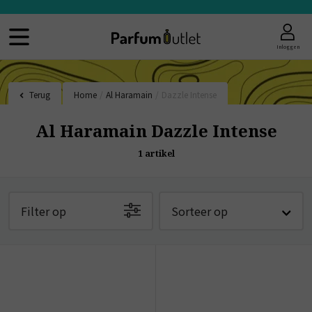
Inloggen
Terug
Home
/
Al Haramain
/
Dazzle Intense
Al Haramain Dazzle Intense
1
artikel
Filter op
Sorteer op