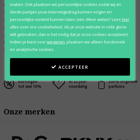
maken. Ook plaatsen we persoonlijke cookies zodat wij en
Al Haramain Dazzle Intense zit in een prachtige en luxueuze flacon
derde partijen jouw internetgedrag kunnen volgen en
die de levendige en betoverende aard van de geur weerspiegelt. Het
persoonlijke content kunnen laten zien.
Meer weten?
Lees
hier
is meer dan alleen een parfum, het is een statement van glamour en
alles over ons cookiebeleid. Als je onze website in volle glorie
verfijning. Deze geur is perfect voor wie op zoek is naar een geur die
wilt gebruiken, dan is het nodig dat je onze cookies accepteert.
zelfvertrouwen en charme uitstraalt en is een waar bewijs van de
Indien je kiest voor
weigeren
,
plaatsen we alleen functionele
kunst van het parfumeren en de allure van voortreffelijke
en analytische cookies.
ingrediënten.
ACCEPTEER
Kortingen
Al 12 jaar
100% originele
tot wel 70%
voordelig
parfums
Onze merken