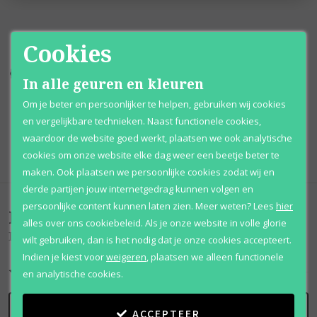
Cookies
Kortingen
tot wel 70%
Al 12 jaar
voordelig
In alle geuren en kleuren
Om je beter en persoonlijker te helpen, gebruiken wij cookies
100% originele
parfums
Afhalen
mogelijk
en vergelijkbare technieken. Naast functionele cookies,
waardoor de website goed werkt, plaatsen we ook analytische
Qshops
Keurmerk
cookies om onze website elke dag weer een beetje beter te
maken. Ook plaatsen we persoonlijke cookies zodat wij en
derde partijen jouw internetgedrag kunnen volgen en
persoonlijke content kunnen laten zien.
Meer weten?
Lees
hier
Beoordelingen
(
0
)
alles over ons cookiebeleid. Als je onze website in volle glorie
Dunhill Icon Racing Red
wilt gebruiken, dan is het nodig dat je onze cookies accepteert.
Indien je kiest voor
weigeren
,
plaatsen we alleen functionele
en analytische cookies.
SCHRIJF BEOORDELING
ACCEPTEER