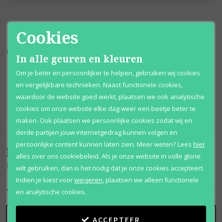
Cookies
Kortingen
tot wel 70%
Al 12 jaar
voordelig
In alle geuren en kleuren
Om je beter en persoonlijker te helpen, gebruiken wij cookies
100% originele
parfums
Afhalen
mogelijk
en vergelijkbare technieken. Naast functionele cookies,
waardoor de website goed werkt, plaatsen we ook analytische
Qshops
Keurmerk
cookies om onze website elke dag weer een beetje beter te
maken. Ook plaatsen we persoonlijke cookies zodat wij en
derde partijen jouw internetgedrag kunnen volgen en
persoonlijke content kunnen laten zien.
Meer weten?
Lees
hier
Beoordelingen
(
0
)
alles over ons cookiebeleid. Als je onze website in volle glorie
Bedour Extrait
wilt gebruiken, dan is het nodig dat je onze cookies accepteert.
Indien je kiest voor
weigeren
,
plaatsen we alleen functionele
en analytische cookies.
SCHRIJF BEOORDELING
ACCEPTEER