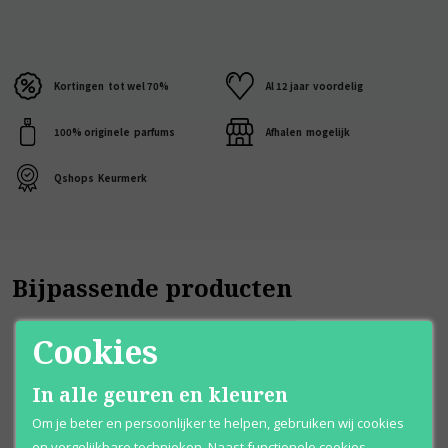
Kortingen
tot wel 70%
Al 12 jaar
voordelig
100% originele
parfums
Afhalen
mogelijk
Qshops
Keurmerk
Bijpassende producten
Cookies
In alle geuren en kleuren
Om je beter en persoonlijker te helpen, gebruiken wij cookies
en vergelijkbare technieken. Naast functionele cookies,