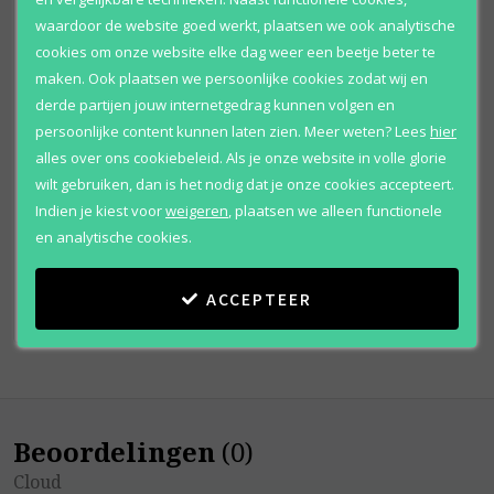
waardoor de website goed werkt, plaatsen we ook analytische
cookies om onze website elke dag weer een beetje beter te
maken. Ook plaatsen we persoonlijke cookies zodat wij en
derde partijen jouw internetgedrag kunnen volgen en
persoonlijke content kunnen laten zien.
Meer weten?
Lees
hier
Ariana Grande
alles over ons cookiebeleid. Als je onze website in volle glorie
Cloud
wilt gebruiken, dan is het nodig dat je onze cookies accepteert.
Body spray
Indien je kiest voor
weigeren
,
plaatsen we alleen functionele
en analytische cookies.
Vanaf
€ 27
,
95
ACCEPTEER
Beoordelingen
(
0
)
Cloud