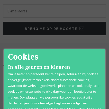
E-mailadres
BRENG ME OP DE HOOGTE
Cookies
Kortingen
tot wel 70%
Al 12 jaar
voordelig
In alle geuren en kleuren
Om je beter en persoonlijker te helpen, gebruiken wij cookies
100% originele
parfums
Afhalen
mogelijk
en vergelijkbare technieken. Naast functionele cookies,
waardoor de website goed werkt, plaatsen we ook analytische
Qshops
Keurmerk
cookies om onze website elke dag weer een beetje beter te
maken. Ook plaatsen we persoonlijke cookies zodat wij en
derde partijen jouw internetgedrag kunnen volgen en
persoonlijke content kunnen laten zien.
Meer weten?
Lees
hier