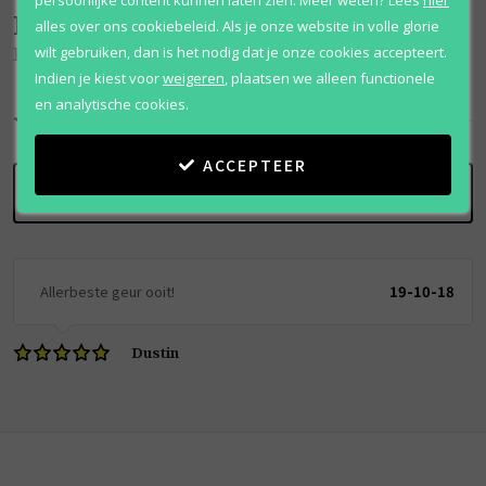
Beoordelingen
(
1
)
alles over ons cookiebeleid. Als je onze website in volle glorie
wilt gebruiken, dan is het nodig dat je onze cookies accepteert.
Futura La Homme
Indien je kiest voor
weigeren
,
plaatsen we alleen functionele
en analytische cookies.
10
/
10
ACCEPTEER
SCHRIJF BEOORDELING
Allerbeste geur ooit!
19-10-18
Dustin