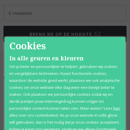
E-mailadres
BRENG ME OP DE HOOGTE
Cookies
In alle geuren en kleuren
Om je beter en persoonlijker te helpen, gebruiken wij cookies
en vergelijkbare technieken. Naast functionele cookies,
Kortingen
tot wel 70%
Al 12 jaar
voordelig
waardoor de website goed werkt, plaatsen we ook analytische
cookies om onze website elke dag weer een beetje beter te
100% originele
parfums
Afhalen
mogelijk
maken. Ook plaatsen we persoonlijke cookies zodat wij en
derde partijen jouw internetgedrag kunnen volgen en
Qshops
Keurmerk
persoonlijke content kunnen laten zien.
Meer weten?
Lees
hier
alles over ons cookiebeleid. Als je onze website in volle glorie
wilt gebruiken, dan is het nodig dat je onze cookies accepteert.
Indien je kiest voor
weigeren
,
plaatsen we alleen functionele