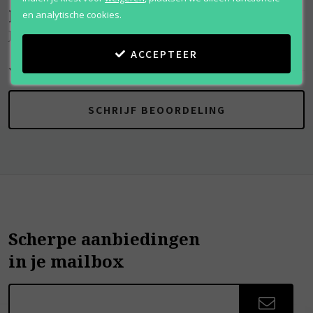
Beoordelingen
(
0
)
en analytische cookies.
Just For You
ACCEPTEER
SCHRIJF BEOORDELING
Scherpe aanbiedingen
in je mailbox