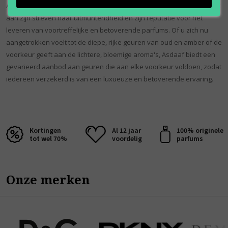
Asdaaf blijft zijn geurportfolio innoveren en uitbreiden, en houdt vast
aan zijn streven naar uitmuntendheid en zijn reputatie voor het
leveren van voortreffelijke en betoverende parfums. Of u zich nu
aangetrokken voelt tot de diepe, rijke geuren van oud en amber of de
voorkeur geeft aan de lichtere, bloemige aroma's, Asdaaf biedt een
gevarieerd aanbod aan geuren die aan elke voorkeur voldoen, zodat
iedereen verzekerd is van een luxueuze en betoverende ervaring.
Kortingen
Al 12 jaar
100% originele
tot wel 70%
voordelig
parfums
Onze merken