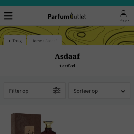
Inloggen
Terug
Home
/
Asdaaf
Asdaaf
1
artikel
Filter op
Sorteer op