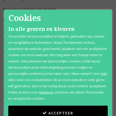
Populaire parfums van Asdaaf
Cookies
Een van de populairste geuren van Asdaaf is Qimmah, een
geraffineerd mengsel dat de warmte van oud combineert met de
In alle geuren en kleuren
zoetheid van roos en de rijkdom van amber. Deze geur wordt zeer
Om je beter en persoonlijker te helpen, gebruiken wij cookies
gewaardeerd om zijn diepte en lange levensduur, waardoor het een
en vergelijkbare technieken. Naast functionele cookies,
favoriet is onder mensen die van een gedurfde en gedenkwaardige
waardoor de website goed werkt, plaatsen we ook analytische
geur houden.
cookies om onze website elke dag weer een beetje beter te
Een andere geliefde geur van Asdaaf is Majd Al Sultan, met een
maken. Ook plaatsen we persoonlijke cookies zodat wij en
harmonieuze mix van kruidige, houtachtige en bloemige noten. De
derde partijen jouw internetgedrag kunnen volgen en
combinatie van saffraan, roos en patchoeli creëert een complex en
persoonlijke content kunnen laten zien.
Meer weten?
Lees
hier
verleidelijk aroma dat de essentie van luxe en verfijning weergeeft.
alles over ons cookiebeleid. Als je onze website in volle glorie
wilt gebruiken, dan is het nodig dat je onze cookies accepteert.
Ameer Al Oud is ook een uitblinker in de collectie van Asdaaf, bekend
Indien je kiest voor
weigeren
,
plaatsen we alleen functionele
om zijn robuuste en bedwelmende mix van oud, leer en amber. Deze
en analytische cookies.
geur is perfect voor wie op zoek is naar een krachtige en langdurige
geur die zelfvertrouwen en verfijning uitstraalt.
ACCEPTEER