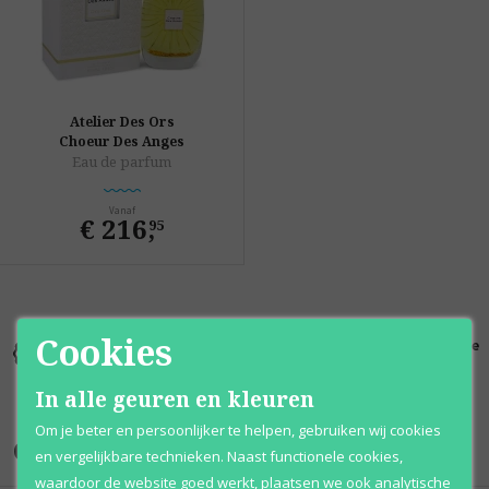
Atelier Des Ors
Choeur Des Anges
Eau de parfum
Vanaf
€ 216
,
95
Cookies
Kortingen
Al 12 jaar
100% originele
tot wel 70%
voordelig
parfums
In alle geuren en kleuren
Om je beter en persoonlijker te helpen, gebruiken wij cookies
Onze merken
en vergelijkbare technieken. Naast functionele cookies,
waardoor de website goed werkt, plaatsen we ook analytische