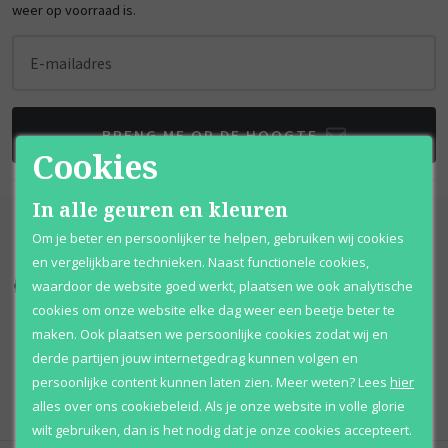
weer op voorraad is.
E-mailadres
BRENG ME OP DE HOOGTE
Cookies
In alle geuren en kleuren
Om je beter en persoonlijker te helpen, gebruiken wij cookies
en vergelijkbare technieken. Naast functionele cookies,
waardoor de website goed werkt, plaatsen we ook analytische
Kortingen
tot wel 70%
Al 12 jaar
voordelig
cookies om onze website elke dag weer een beetje beter te
maken. Ook plaatsen we persoonlijke cookies zodat wij en
100% originele
parfums
Afhalen
mogelijk
derde partijen jouw internetgedrag kunnen volgen en
Qshops
Keurmerk
persoonlijke content kunnen laten zien.
Meer weten?
Lees
hier
alles over ons cookiebeleid. Als je onze website in volle glorie
wilt gebruiken, dan is het nodig dat je onze cookies accepteert.