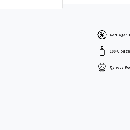
Kortingen
100% origi
Qshops
Ke