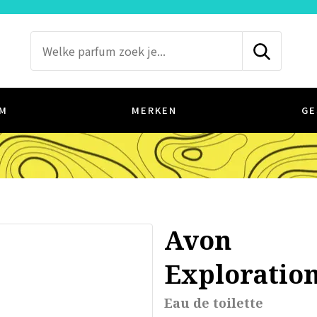
M
MERKEN
GE
Avon
Exploratio
Eau de toilette