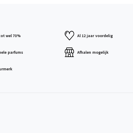
tot wel 70%
Al 12 jaar
voordelig
nele
parfums
Afhalen
mogelijk
urmerk