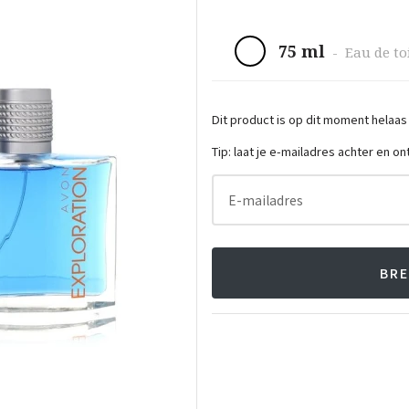
75 ml
-
Eau de to
Dit product is op dit moment helaas
Tip: laat je e-mailadres achter en o
E-mailadres
BRE