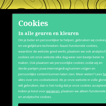
Cookies
Shop
Klante
In alle geuren en kleuren
Om je beter en persoonlijker te helpen, gebruiken wij cookie
Herenparfum
Betaaloptie
en vergelijkbare technieken. Naast functionele cookies,
waardoor de website goed werkt, plaatsen we ook analytisc
Damesparfum
Retournere
cookies om onze website elke dag weer een beetje beter te
Merken
Bezorging &
maken. Ook plaatsen we persoonlijke cookies zodat wij en
derde partijen jouw internetgedrag kunnen volgen en
Geschenksets
Over Parfum
persoonlijke content kunnen laten zien.
Meer weten?
Lees
hi
Aanbiedingen
alles over ons cookiebeleid. Als je onze website in volle glori
wilt gebruiken, dan is het nodig dat je onze cookies accepteer
Indien je kiest voor
weigeren
,
plaatsen we alleen functionele
en analytische cookies.