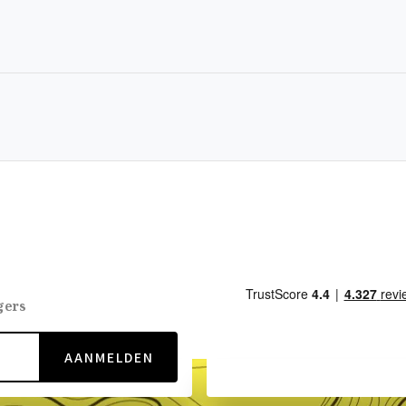
gers
AANMELDEN