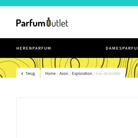
HERENPARFUM
DAMESPARFU
Terug
Home
/
Avon
/
Exploration
/
Eau de toilette