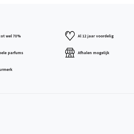
tot wel 70%
Al 12 jaar
voordelig
nele
parfums
Afhalen
mogelijk
urmerk