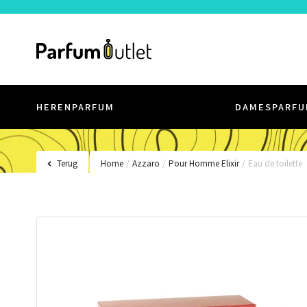
HERENPARFUM
DAMESPARFU
Terug
Home
/
Azzaro
/
Pour Homme Elixir
/
Eau de toilette