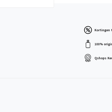
Kortingen
100% origi
Qshops
Ke