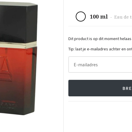
100 ml
-
Eau de t
Dit product is op dit moment helaas
Tip: laat je e-mailadres achter en o
E-mailadres
BRE