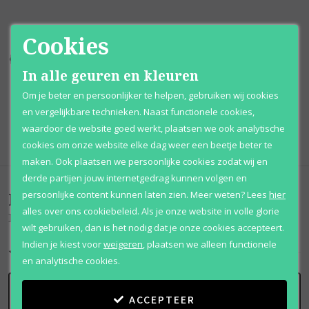
Cookies
Kortingen
tot wel 70%
Al 12 jaar
voordelig
In alle geuren en kleuren
100% originele
parfums
Afhalen
mogelijk
Om je beter en persoonlijker te helpen, gebruiken wij cookies
en vergelijkbare technieken. Naast functionele cookies,
Qshops
Keurmerk
waardoor de website goed werkt, plaatsen we ook analytische
cookies om onze website elke dag weer een beetje beter te
maken. Ook plaatsen we persoonlijke cookies zodat wij en
derde partijen jouw internetgedrag kunnen volgen en
Beoordelingen
(
0
)
persoonlijke content kunnen laten zien.
Meer weten?
Lees
hier
alles over ons cookiebeleid. Als je onze website in volle glorie
Modern
wilt gebruiken, dan is het nodig dat je onze cookies accepteert.
Indien je kiest voor
weigeren
,
plaatsen we alleen functionele
en analytische cookies.
SCHRIJF BEOORDELING
ACCEPTEER