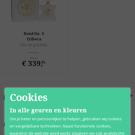
Bond No. 9
Tribeca
Eau de parfum
Vanaf
€ 339
,
95
Cookies
Kortingen
Al 12 jaar
100% originele
tot wel 70%
voordelig
parfums
In alle geuren en kleuren
Om je beter en persoonlijker te helpen, gebruiken wij cookies
Onze merken
en vergelijkbare technieken. Naast functionele cookies,
waardoor de website goed werkt, plaatsen we ook analytische