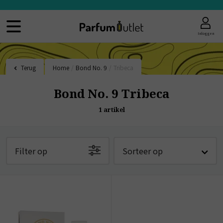
Inloggen
Terug
Home
/
Bond No. 9
/
Tribeca
Bond No. 9 Tribeca
1
artikel
Filter op
Sorteer op