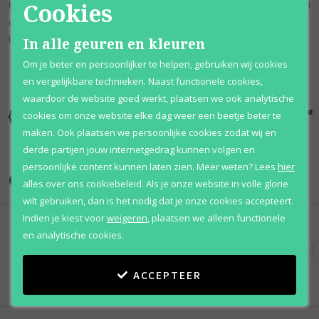
Cookies
blaadjes. Het hart vermengt noten van Sambac jasmijn en roos, terwijl
de basis een spoor van muskus bevat, samen met overwegend
bosrijke tonen van ceder en kasjmier.
In alle geuren en kleuren
Om je beter en persoonlijker te helpen, gebruiken wij cookies
en vergelijkbare technieken. Naast functionele cookies,
waardoor de website goed werkt, plaatsen we ook analytische
Kortingen
Al 12 jaar
100% originele
cookies om onze website elke dag weer een beetje beter te
tot wel 70%
voordelig
parfums
maken. Ook plaatsen we persoonlijke cookies zodat wij en
derde partijen jouw internetgedrag kunnen volgen en
persoonlijke content kunnen laten zien.
Meer weten?
Lees
hier
Onze merken
alles over ons cookiebeleid. Als je onze website in volle glorie
wilt gebruiken, dan is het nodig dat je onze cookies accepteert.
Indien je kiest voor
weigeren
,
plaatsen we alleen functionele
en analytische cookies.
ACCEPTEER