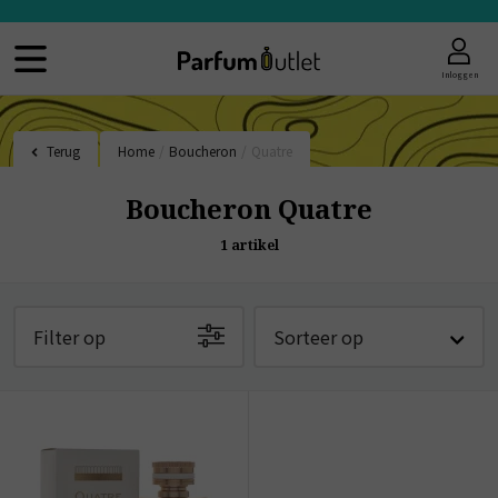
Inloggen
Terug
Home
/
Boucheron
/
Quatre
Boucheron Quatre
1
artikel
Filter op
Sorteer op