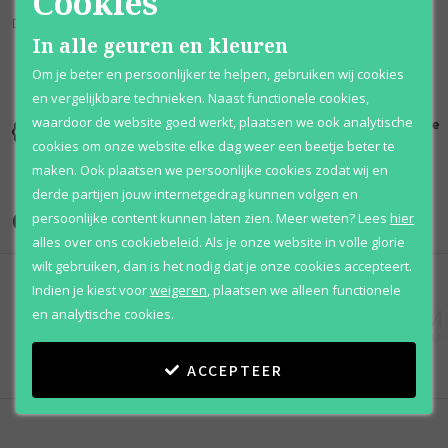
Cookies
Deze geur staat bekend als; Oosters Kruidig.
In alle geuren en kleuren
Om je beter en persoonlijker te helpen, gebruiken wij cookies
en vergelijkbare technieken. Naast functionele cookies,
waardoor de website goed werkt, plaatsen we ook analytische
Kortingen
Al 12 jaar
100% originele
tot wel 70%
voordelig
parfums
cookies om onze website elke dag weer een beetje beter te
maken. Ook plaatsen we persoonlijke cookies zodat wij en
derde partijen jouw internetgedrag kunnen volgen en
Onze merken
persoonlijke content kunnen laten zien.
Meer weten?
Lees
hier
alles over ons cookiebeleid. Als je onze website in volle glorie
wilt gebruiken, dan is het nodig dat je onze cookies accepteert.
Indien je kiest voor
weigeren
,
plaatsen we alleen functionele
en analytische cookies.
ACCEPTEER