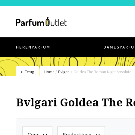
HERENPARFUM
DAMESPARFU
Terug
Home
/
Bvlgari
/
Goldea The Roman Night Absolute
Bvlgari Goldea The 
Geur
Producttype