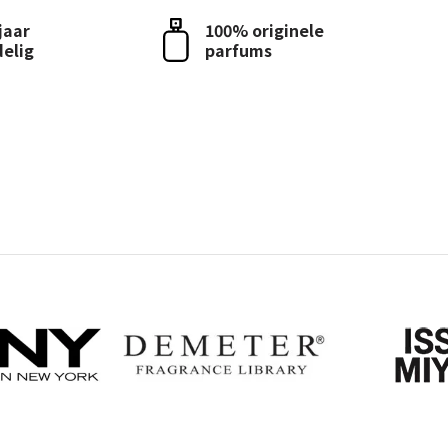
 jaar
100% originele
delig
parfums