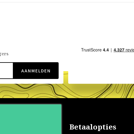
gers
AANMELDEN
nservice
Betaalopties