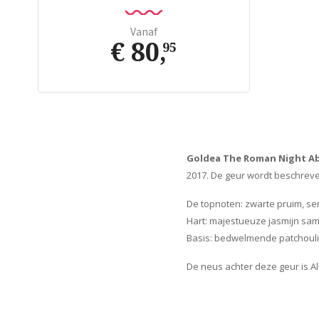
Vanaf
€ 80
,
95
Goldea The Roman Night A
2017. De geur wordt beschreve
De topnoten: zwarte pruim, s
Hart: majestueuze jasmijn sa
Basis: bedwelmende patchouli
De neus achter deze geur is Al