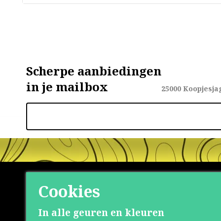
Scherpe aanbiedingen
in je mailbox
25000
Koopjesja
Cookies
Shop
Klante
In alle geuren en kleuren