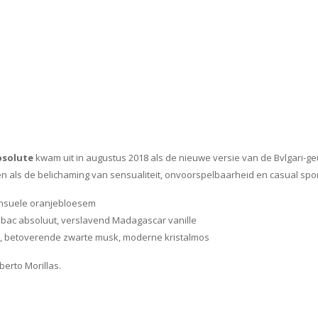
bsolute
kwam uit in augustus 2018 als de nieuwe versie van de Bvlgari-g
n als de belichaming van sensualiteit, onvoorspelbaarheid en casual spon
ensuele oranjebloesem
mbac absoluut, verslavend Madagascar vanille
, betoverende zwarte musk, moderne kristalmos
berto Morillas.