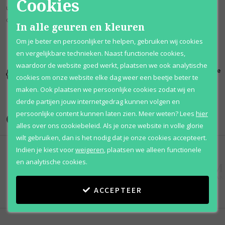
Cookies
uit 2016 werd uitgebracht als een krachtig lid van de le gemme-
collectie van bvlgari.
In alle geuren en kleuren
Om je beter en persoonlijker te helpen, gebruiken wij cookies
en vergelijkbare technieken. Naast functionele cookies,
waardoor de website goed werkt, plaatsen we ook analytische
Kortingen
Al 12 jaar
100% originele
cookies om onze website elke dag weer een beetje beter te
tot wel 70%
voordelig
parfums
maken. Ook plaatsen we persoonlijke cookies zodat wij en
derde partijen jouw internetgedrag kunnen volgen en
persoonlijke content kunnen laten zien.
Meer weten?
Lees
hier
Onze merken
alles over ons cookiebeleid. Als je onze website in volle glorie
wilt gebruiken, dan is het nodig dat je onze cookies accepteert.
Indien je kiest voor
weigeren
,
plaatsen we alleen functionele
en analytische cookies.
ACCEPTEER