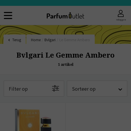
Inloggen
Terug
Home
/
Bvlgari
/
Le Gemme Ambero
Bvlgari Le Gemme Ambero
1
artikel
Filter op
Sorteer op