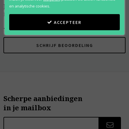
Beoordelingen
(
0
)
en analytische cookies.
Man Black Cologne
ACCEPTEER
SCHRIJF BEOORDELING
Scherpe aanbiedingen
in je mailbox