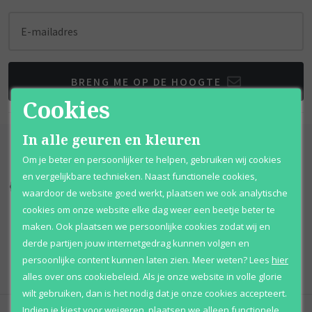
E-mailadres
BRENG ME OP DE HOOGTE
Cookies
In alle geuren en kleuren
Om je beter en persoonlijker te helpen, gebruiken wij cookies
en vergelijkbare technieken. Naast functionele cookies,
Kortingen
tot wel 70%
Al 12 jaar
voordelig
waardoor de website goed werkt, plaatsen we ook analytische
cookies om onze website elke dag weer een beetje beter te
100% originele
parfums
Afhalen
mogelijk
maken. Ook plaatsen we persoonlijke cookies zodat wij en
derde partijen jouw internetgedrag kunnen volgen en
Qshops
Keurmerk
persoonlijke content kunnen laten zien.
Meer weten?
Lees
hier
alles over ons cookiebeleid. Als je onze website in volle glorie
wilt gebruiken, dan is het nodig dat je onze cookies accepteert.
Indien je kiest voor
weigeren
,
plaatsen we alleen functionele