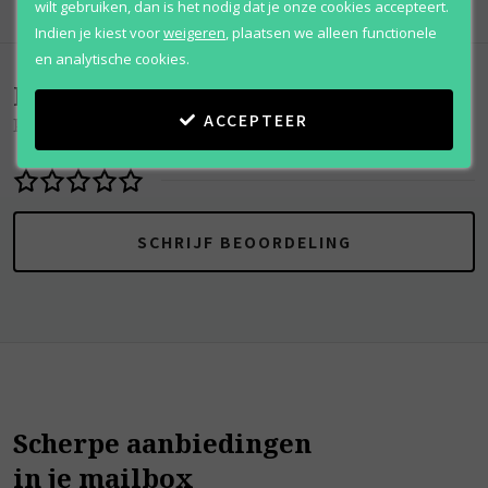
wilt gebruiken, dan is het nodig dat je onze cookies accepteert.
Indien je kiest voor
weigeren
,
plaatsen we alleen functionele
en analytische cookies.
Beoordelingen
(
0
)
ACCEPTEER
Petits Et Mamans
SCHRIJF BEOORDELING
Scherpe aanbiedingen
in je mailbox