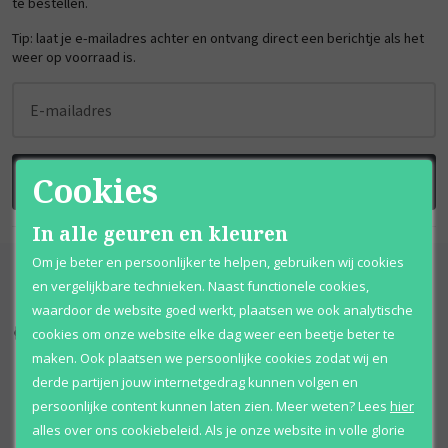
te bestellen.
Tip: laat je e-mailadres achter en ontvang direct een berichtje als het
weer op voorraad is.
E-mailadres
Cookies
BRENG ME OP DE HOOGTE
In alle geuren en kleuren
Om je beter en persoonlijker te helpen, gebruiken wij cookies
en vergelijkbare technieken. Naast functionele cookies,
waardoor de website goed werkt, plaatsen we ook analytische
cookies om onze website elke dag weer een beetje beter te
Kortingen
tot wel 70%
Al 12 jaar
voordelig
maken. Ook plaatsen we persoonlijke cookies zodat wij en
100% originele
parfums
Afhalen
mogelijk
derde partijen jouw internetgedrag kunnen volgen en
persoonlijke content kunnen laten zien.
Meer weten?
Lees
hier
Qshops
Keurmerk
alles over ons cookiebeleid. Als je onze website in volle glorie