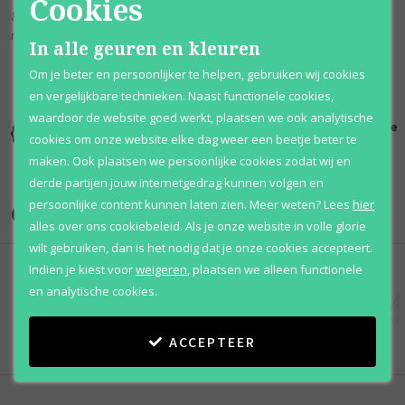
Cookies
geuren van peer, lelietje-van-dalen en verse pioenroos. Het sluit af
met basisnoten van ambergrijs, cederhout en musk.
In alle geuren en kleuren
Om je beter en persoonlijker te helpen, gebruiken wij cookies
en vergelijkbare technieken. Naast functionele cookies,
waardoor de website goed werkt, plaatsen we ook analytische
Kortingen
Al 12 jaar
100% originele
cookies om onze website elke dag weer een beetje beter te
tot wel 70%
voordelig
parfums
maken. Ook plaatsen we persoonlijke cookies zodat wij en
derde partijen jouw internetgedrag kunnen volgen en
persoonlijke content kunnen laten zien.
Meer weten?
Lees
hier
Onze merken
alles over ons cookiebeleid. Als je onze website in volle glorie
wilt gebruiken, dan is het nodig dat je onze cookies accepteert.
Indien je kiest voor
weigeren
,
plaatsen we alleen functionele
en analytische cookies.
ACCEPTEER