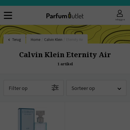
Inloggen
Terug
Home
/
Calvin Klein
/
Eternity Air
Calvin Klein Eternity Air
1
artikel
Filter op
Sorteer op